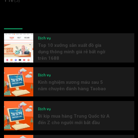
Y Tế
Latest
Popular
Trending
Dịch vụ
Top 10 xưởng sản xuất đồ gia
dụng thông minh giá rẻ bất ngờ
trên 1688
Dịch vụ
Kinh nghiệm xương máu sau 5
năm chuyên đánh hàng Taobao
Dịch vụ
Bí kíp mua hàng Trung Quốc từ A
đến Z cho người mới bắt đầu