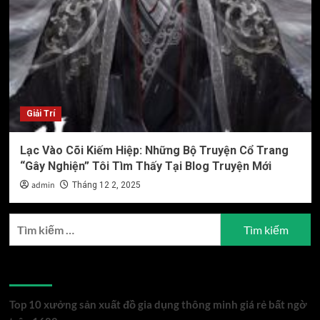
Giải Trí
Lạc Vào Cõi Kiếm Hiệp: Những Bộ Truyện Cổ Trang
“Gây Nghiện” Tôi Tìm Thấy Tại Blog Truyện Mới
admin
Tháng 12 2, 2025
Tìm
kiếm
cho:
Bài viết mới
Top 10 xưởng sản xuất đồ gia dụng thông minh giá rẻ bất ngờ