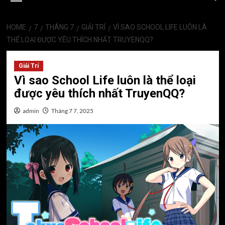
HOME
7
THÁNG 7
GIẢI TRÍ
VÌ SAO SCHOOL LIFE LUÔN LÀ
THỂ LOẠI ĐƯỢC YÊU THÍCH NHẤT TRUYENQQ?
Giải Trí
Vì sao School Life luôn là thể loại
được yêu thích nhất TruyenQQ?
admin
Tháng 7 7, 2025