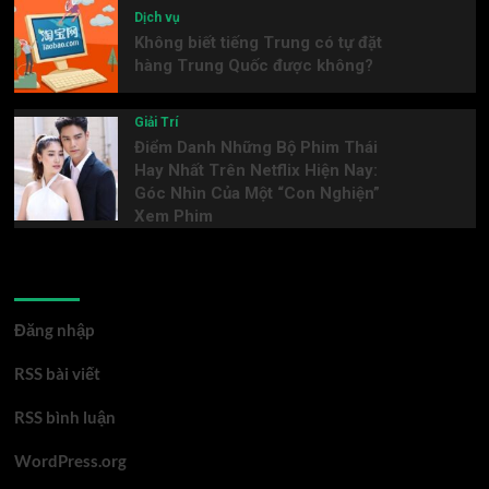
Dịch vụ
Không biết tiếng Trung có tự đặt
hàng Trung Quốc được không?
Giải Trí
Điểm Danh Những Bộ Phim Thái
Hay Nhất Trên Netflix Hiện Nay:
Góc Nhìn Của Một “Con Nghiện”
Xem Phim
Meta
Đăng nhập
RSS bài viết
RSS bình luận
WordPress.org