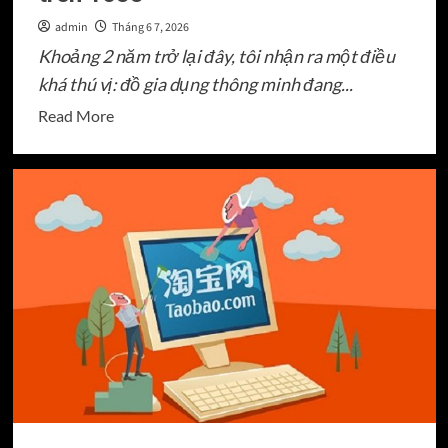
admin
Tháng 6 7, 2026
Khoảng 2 năm trở lại đây, tôi nhận ra một điều
khá thú vị: đồ gia dụng thông minh đang...
Read
Read More
more
about
Top
10
xưởng
sản
xuất
đồ
gia
dụng
thông
minh
giá