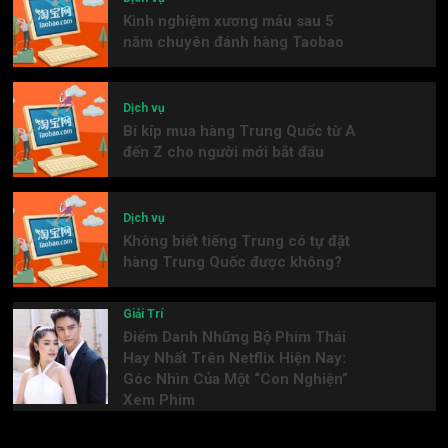
Kinh nghiệm xương máu sau 5
năm chuyên đánh hàng Taobao
Dịch vụ
Bí kíp mua hàng Trung Quốc từ A
đến Z cho người mới bắt đầu
Dịch vụ
Không biết tiếng Trung có tự đặt
hàng Trung Quốc được không?
Giải Trí
Điểm Danh Những Bộ Phim Thái
Hay Nhất Trên Netflix Hiện Nay:
Góc Nhìn Của Một “Con Nghiện”
Xem Phim