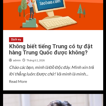
Quốc
từ
A
đến
Z
cho
người
Dịch vụ
Không biết tiếng Trung có tự đặt
mới
hàng Trung Quốc được không?
bắt
đầu
admin
Tháng 6 2, 2026
Chào các bạn, mình là Đồ Độc đây. Mình xin trả
lời thẳng luôn: Được chứ! Và mình là minh...
Read
Read More
more
about
Không
biết