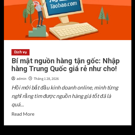
trên
Alibaba
từ
A-
Z
cho
người
mới
Dịch vụ
Bí mật nguồn hàng tận gốc: Nhập
bắt
hàng Trung Quốc giá rẻ như cho!
đầu
năm
admin
Tháng 1 28, 2026
2026.
Hồi mới bắt đầu kinh doanh online, mình từng
nghĩ rằng tìm được nguồn hàng giá tốt đã là
quá...
Read
Read More
more
about