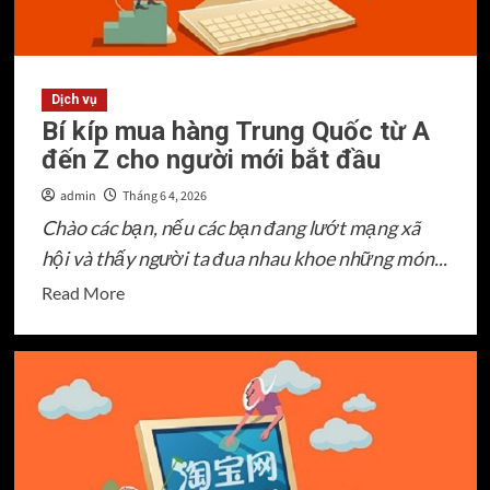
đánh
hàng
Taobao
Dịch vụ
Bí kíp mua hàng Trung Quốc từ A
đến Z cho người mới bắt đầu
admin
Tháng 6 4, 2026
Chào các bạn, nếu các bạn đang lướt mạng xã
hội và thấy người ta đua nhau khoe những món...
Read
Read More
more
about
Bí
kíp
mua
hàng
Trung