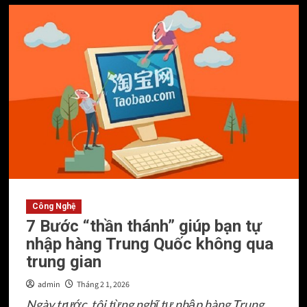
about
Cách
đăng
ký
tài
khoản
backcom
XM
nhanh
nhất
Công Nghệ
7 Bước “thần thánh” giúp bạn tự
nhập hàng Trung Quốc không qua
trung gian
admin
Tháng 2 1, 2026
Ngày trước, tôi từng nghĩ tự nhập hàng Trung