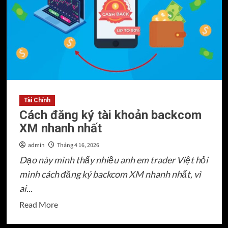
Phim
Thái
Hay
Nhất
Trên
Netflix
Hiện
Nay:
Tài Chính
Cách đăng ký tài khoản backcom
Góc
XM nhanh nhất
Nhìn
Của
admin
Tháng 4 16, 2026
Một
Dạo này mình thấy nhiều anh em trader Việt hỏi
“Con
mình cách đăng ký backcom XM nhanh nhất, vì
Nghiện”
ai...
Xem
Phim
Read
Read More
more