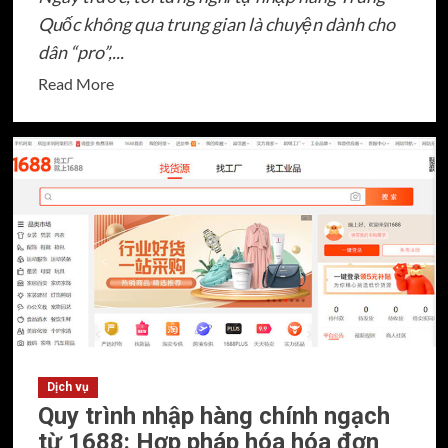
Quốc không qua trung gian là chuyện dành cho
dân “pro”,...
Read
Read More
more
about
7
Bước
“thần
thánh”
giúp
bạn
tự
nhập
hàng
Trung
Dịch vụ
Quốc
Quy trình nhập hàng chính ngạch
không
từ 1688: Hợp pháp hóa hóa đơn