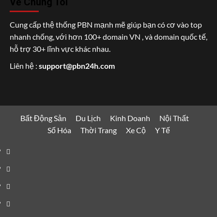
Về Chúng Tôi
Cung cấp thệ thống PBN mạnh mẽ giúp bạn có cơ vào top
nhanh chống, với hơn 100+ domain VN , và domain quốc tế,
hỗ trợ 30+ lĩnh vực khác nhau.
Liên hệ :
support@pbn24h.com
Bất Động Sản
Du Lịch
Kinh Doanh
Nội Thất
Số Hóa
Thời Trang
Xe Cộ
Y Tế
Bất
Động
Du
Sản
Lịch
Kinh
Doanh
Nội