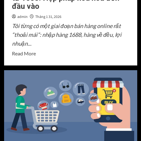
qua
đầu vào
trung
admin
Tháng 1 31, 2026
gian
Tôi từng có một giai đoạn bán hàng online rất
“thoải mái”: nhập hàng 1688, hàng về đều, lợi
nhuận...
Read
Read More
more
about
Quy
trình
nhập
hàng
chính
ngạch
từ
1688:
Hợp