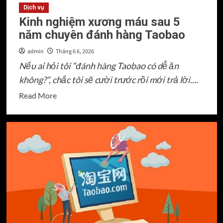
rẻ
Dịch vụ
Kinh nghiệm xương máu sau 5
bất
năm chuyên đánh hàng Taobao
ngờ
trên
admin
Tháng 6 6, 2026
1688
Nếu ai hỏi tôi “đánh hàng Taobao có dễ ăn
không?”, chắc tôi sẽ cười trước rồi mới trả lời....
Read
Read More
more
about
Kinh
nghiệm
xương
máu
sau
5
năm
chuyên