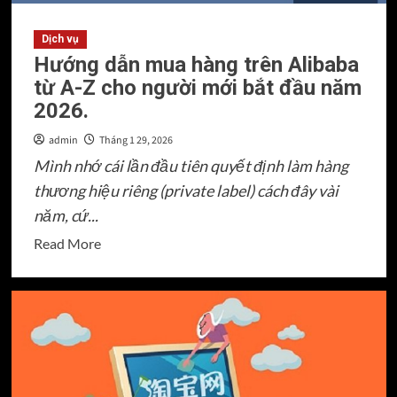
pháp
hóa
Dịch vụ
Hướng dẫn mua hàng trên Alibaba
hóa
từ A-Z cho người mới bắt đầu năm
đơn
2026.
đầu
vào
admin
Tháng 1 29, 2026
Mình nhớ cái lần đầu tiên quyết định làm hàng
thương hiệu riêng (private label) cách đây vài
năm, cứ...
Read
Read More
more
about
Hướng
dẫn
mua
hàng