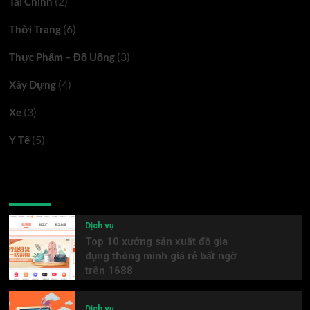
(2)
Tài Chính
(6)
Thời Trang
(3)
Thực Phẩm – Đồ Uống
(4)
Xây Dựng
(3)
Xe
(5)
Y Tế
Latest
Popular
Trending
Dịch vụ
Top 10 xưởng sản xuất đồ gia
dụng thông minh giá rẻ bất ngờ
trên 1688
Dịch vụ