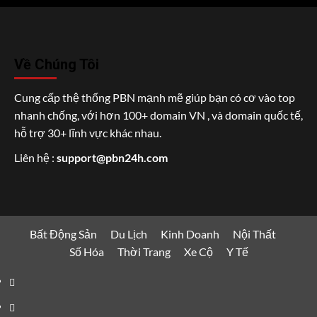
Về Chúng Tôi
Cung cấp thệ thống PBN mạnh mẽ giúp bạn có cơ vào top
nhanh chống, với hơn 100+ domain VN , và domain quốc tế,
hỗ trợ 30+ lĩnh vực khác nhau.
Liên hệ :
support@pbn24h.com
Bất Động Sản
Du Lịch
Kinh Doanh
Nội Thất
Số Hóa
Thời Trang
Xe Cộ
Y Tế
Bất
Động
Du