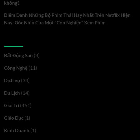
không?
xe
mới
Điểm Danh Những Bộ Phim Thái Hay Nhất Trên Netflix Hiện
Nay: Góc Nhìn Của Một “Con Nghiện” Xem Phim
Danh mục
(8)
Bất Động Sản
(11)
Công Nghệ
(33)
Dịch vụ
(14)
Du Lịch
(461)
Giải Trí
(1)
Giáo Dục
(1)
Kinh Doanh