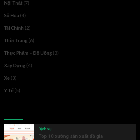
(7)
Nội Thất
(4)
Số Hóa
(2)
Tài Chính
(6)
Thời Trang
(3)
Thực Phẩm – Đồ Uống
(4)
Xây Dựng
(3)
Xe
(5)
Y Tế
Latest
Popular
Trending
Dịch vụ
Top 10 xưởng sản xuất đồ gia