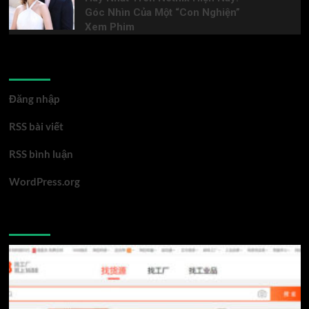
Góc Nhìn Của Một “Con Nghiện”
Xem Phim
Meta
Đăng nhập
RSS bài viết
RSS bình luận
WordPress.org
You may have missed