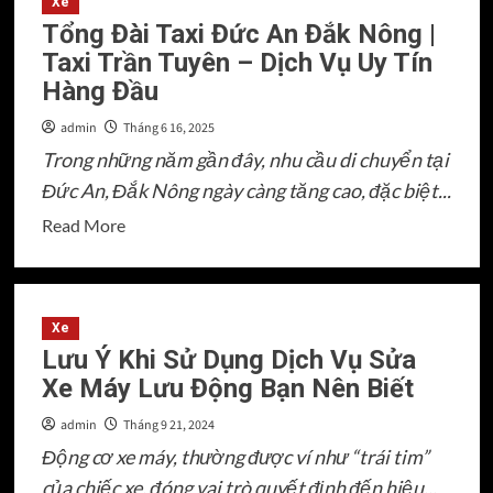
Xe
Tổng Đài Taxi Đức An Đắk Nông |
Taxi Trần Tuyên – Dịch Vụ Uy Tín
Hàng Đầu
admin
Tháng 6 16, 2025
Trong những năm gần đây, nhu cầu di chuyển tại
Đức An, Đắk Nông ngày càng tăng cao, đặc biệt...
Read
Read More
more
about
Tổng
Xe
Đài
Lưu Ý Khi Sử Dụng Dịch Vụ Sửa
Taxi
Xe Máy Lưu Động Bạn Nên Biết
Đức
An
admin
Tháng 9 21, 2024
Đắk
Động cơ xe máy, thường được ví như “trái tim”
Nông
của chiếc xe, đóng vai trò quyết định đến hiệu...