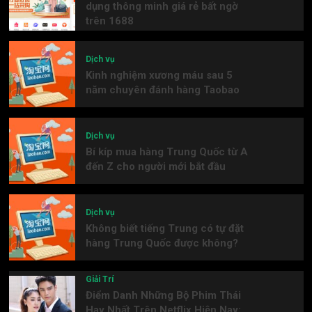
dụng thông minh giá rẻ bất ngờ
trên 1688
Dịch vụ
Kinh nghiệm xương máu sau 5
năm chuyên đánh hàng Taobao
Dịch vụ
Bí kíp mua hàng Trung Quốc từ A
đến Z cho người mới bắt đầu
Dịch vụ
Không biết tiếng Trung có tự đặt
hàng Trung Quốc được không?
Giải Trí
Điểm Danh Những Bộ Phim Thái
Hay Nhất Trên Netflix Hiện Nay: