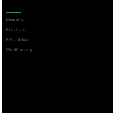
Meta
Đăng nhập
RSS bài viết
RSS bình luận
WordPress.org