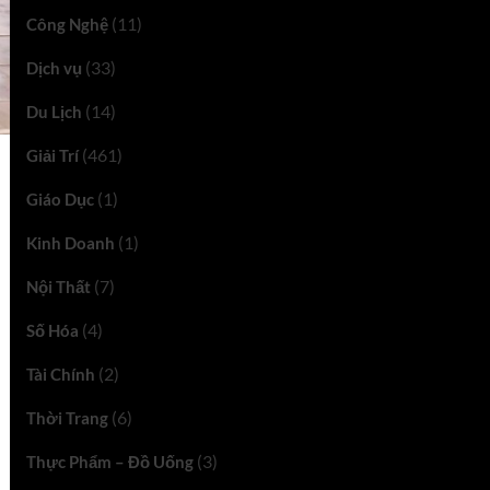
(11)
Công Nghệ
(33)
Dịch vụ
(14)
Du Lịch
(461)
Giải Trí
(1)
Giáo Dục
(1)
Kinh Doanh
(7)
Nội Thất
(4)
Số Hóa
(2)
Tài Chính
(6)
Thời Trang
(3)
Thực Phẩm – Đồ Uống