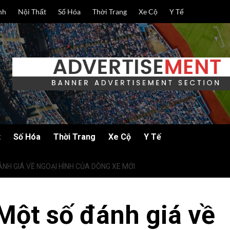
nh
Nội Thất
Số Hóa
Thời Trang
Xe Cộ
Y Tế
t
Số Hóa
Thời Trang
Xe Cộ
Y Tế
NH GIÁ VỀ NGOẠI HÌNH CỦA DÒNG XE MỚI
Một số đánh giá về