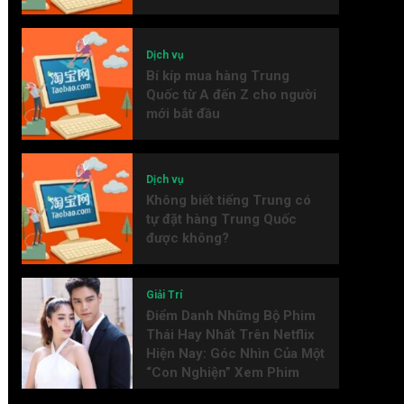
Dịch vụ
Bí kíp mua hàng Trung
Quốc từ A đến Z cho người
mới bắt đầu
Dịch vụ
Không biết tiếng Trung có
tự đặt hàng Trung Quốc
được không?
Giải Trí
Điểm Danh Những Bộ Phim
Thái Hay Nhất Trên Netflix
Hiện Nay: Góc Nhìn Của Một
“Con Nghiện” Xem Phim