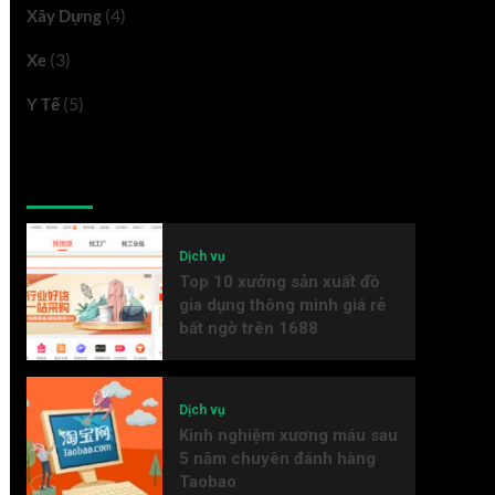
(4)
Xây Dựng
(3)
Xe
(5)
Y Tế
Latest
Popular
Trending
Dịch vụ
Top 10 xưởng sản xuất đồ
gia dụng thông minh giá rẻ
bất ngờ trên 1688
Dịch vụ
Kinh nghiệm xương máu sau
5 năm chuyên đánh hàng
Taobao