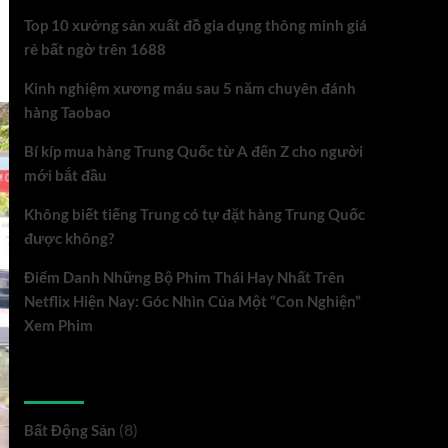
Top 10 xưởng sản xuất đồ gia dụng thông minh giá
rẻ bất ngờ trên 1688
Kinh nghiệm xương máu sau 5 năm chuyên đánh
hàng Taobao
Bí kíp mua hàng Trung Quốc từ A đến Z cho người
mới bắt đầu
Không biết tiếng Trung có tự đặt hàng Trung Quốc
được không?
Điểm Danh Những Bộ Phim Thái Hay Nhất Trên
Netflix Hiện Nay: Góc Nhìn Của Một “Con Nghiện”
Xem Phim
Danh mục
(8)
Bất Động Sản