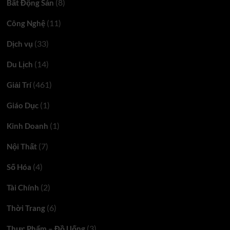
(8)
Bất Động Sản
(11)
Công Nghệ
(33)
Dịch vụ
(14)
Du Lịch
(461)
Giải Trí
(1)
Giáo Dục
(1)
Kinh Doanh
(7)
Nội Thất
(4)
Số Hóa
(2)
Tài Chính
(6)
Thời Trang
(3)
Thực Phẩm – Đồ Uống