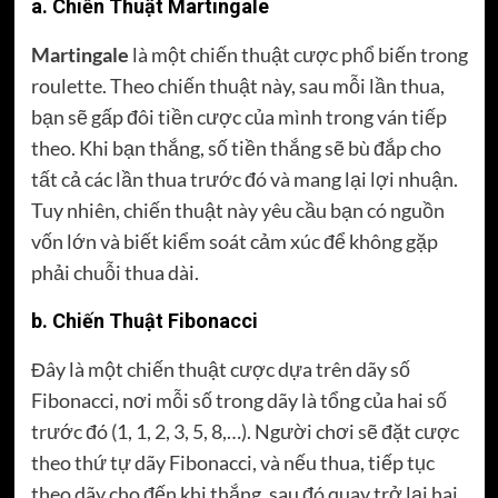
a.
Chiến Thuật Martingale
Martingale
là một chiến thuật cược phổ biến trong
roulette. Theo chiến thuật này, sau mỗi lần thua,
bạn sẽ gấp đôi tiền cược của mình trong ván tiếp
theo. Khi bạn thắng, số tiền thắng sẽ bù đắp cho
tất cả các lần thua trước đó và mang lại lợi nhuận.
Tuy nhiên, chiến thuật này yêu cầu bạn có nguồn
vốn lớn và biết kiểm soát cảm xúc để không gặp
phải chuỗi thua dài.
b.
Chiến Thuật Fibonacci
Đây là một chiến thuật cược dựa trên dãy số
Fibonacci, nơi mỗi số trong dãy là tổng của hai số
trước đó (1, 1, 2, 3, 5, 8,…). Người chơi sẽ đặt cược
theo thứ tự dãy Fibonacci, và nếu thua, tiếp tục
theo dãy cho đến khi thắng, sau đó quay trở lại hai