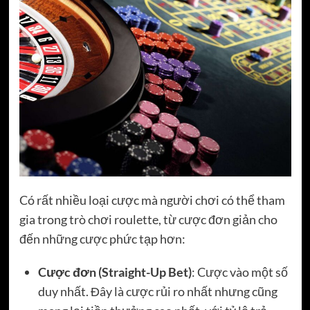
Có rất nhiều loại cược mà người chơi có thể tham
gia trong trò chơi roulette, từ cược đơn giản cho
đến những cược phức tạp hơn:
Cược đơn (Straight-Up Bet)
: Cược vào một số
duy nhất. Đây là cược rủi ro nhất nhưng cũng