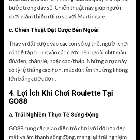
bước trong dãy số. Chiến thuật này giúp người
chơi giảm thiểu rủi ro so với Martingale.
c.
Chiến Thuật Đặt Cược Bên Ngoài
Thay vì đặt cược vào các con số cụ thể, người chơi
có thể tập trung vào các cược bên ngoài như màu
đỏ/đen, chẵn/lẻ, hoặc cao/thấp. Những cược này
có tỷ lệ thắng cao hơn, mặc dù tiền thưởng không
lớn bằng cược đơn.
4.
Lợi Ích Khi Chơi Roulette Tại
GO88
a.
Trải Nghiệm Thực Tế Sống Động
GO88 cung cấp giao diện trò chơi với đồ họa đẹp
mắt và âm thanh sống động, mang lại trải nghiệm