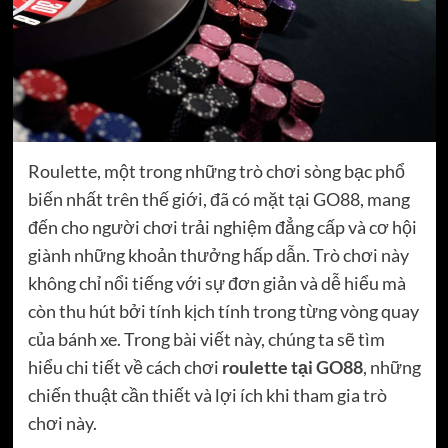
Roulette, một trong những trò chơi sòng bạc phổ
biến nhất trên thế giới, đã có mặt tại GO88, mang
đến cho người chơi trải nghiệm đẳng cấp và cơ hội
giành những khoản thưởng hấp dẫn. Trò chơi này
không chỉ nổi tiếng với sự đơn giản và dễ hiểu mà
còn thu hút bởi tính kịch tính trong từng vòng quay
của bánh xe. Trong bài viết này, chúng ta sẽ tìm
hiểu chi tiết về cách chơi
roulette tại GO88
, những
chiến thuật cần thiết và lợi ích khi tham gia trò
chơi này.