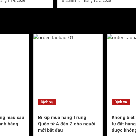
áng 1 14, 2026
admin
Tháng 12 2, 2025
Dịch vụ
Dịch vụ
ơng máu sau
Bí kíp mua hàng Trung
Không biết
ánh hàng
Quốc từ A đến Z cho người
tự đặt hàn
mới bắt đầu
được khôn