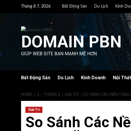
Skip
Tháng 8 7, 2026
Bất Động Sản
Du Lịch
Kinh Do
to
content
DOMAIN PBN
GIÚP WEB SITE BẠN MẠNH MẼ HƠN
Bất Động Sản
Du Lịch
Kinh Doanh
Nội Thấ
HOME
3
THÁNG 6
GIẢI TRÍ
SO SÁNH CÁC NỀN TẢNG P
Giải Trí
So Sánh Các N