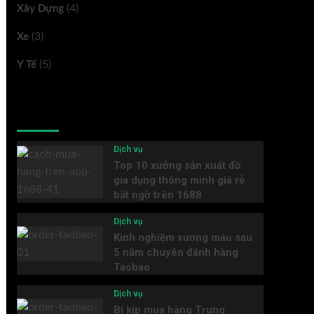
(4)
Xây Dựng
(3)
Xe
(5)
Y Tế
Latest
Popular
Trending
Dịch vụ
Top 10 xưởng sản xuất đồ
gia dụng thông minh giá rẻ
bất ngờ trên 1688
Dịch vụ
Kinh nghiệm xương máu sau
5 năm chuyên đánh hàng
Taobao
Dịch vụ
Bí kíp mua hàng Trung