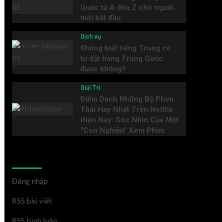
Quốc từ A đến Z cho người
mới bắt đầu
Dịch vụ
Không biết tiếng Trung có
tự đặt hàng Trung Quốc
được không?
Giải Trí
Điểm Danh Những Bộ Phim
Thái Hay Nhất Trên Netflix
Hiện Nay: Góc Nhìn Của Một
“Con Nghiện” Xem Phim
Meta
Đăng nhập
RSS bài viết
RSS bình luận