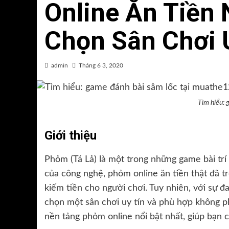
Online Ăn Tiền 
Chọn Sân Chơi 
admin
Tháng 6 3, 2020
Tìm hiểu: 
Giới thiệu
Phỏm (Tá Lả) là một trong những game bài trí 
của công nghệ, phỏm online ăn tiền thật đã tr
kiếm tiền cho người chơi. Tuy nhiên, với sự đ
chọn một sân chơi uy tín và phù hợp không phả
nền tảng phỏm online nổi bật nhất, giúp bạn 