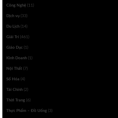
(11)
Công Nghệ
(33)
Dịch vụ
(14)
Du Lịch
(461)
Giải Trí
(1)
Giáo Dục
(1)
Kinh Doanh
(7)
Nội Thất
(4)
Số Hóa
(2)
Tài Chính
(6)
Thời Trang
(3)
Thực Phẩm – Đồ Uống