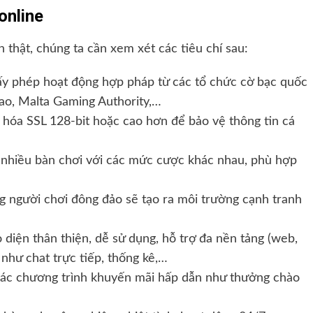
online
 thật, chúng ta cần xem xét các tiêu chí sau:
ấy phép hoạt động hợp pháp từ các tổ chức cờ bạc quốc
ao, Malta Gaming Authority,…
óa SSL 128-bit hoặc cao hơn để bảo vệ thông tin cá
nhiều bàn chơi với các mức cược khác nhau, phù hợp
 người chơi đông đảo sẽ tạo ra môi trường cạnh tranh
 diện thân thiện, dễ sử dụng, hỗ trợ đa nền tảng (web,
 như chat trực tiếp, thống kê,…
ác chương trình khuyến mãi hấp dẫn như thưởng chào