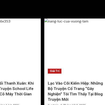
Giải Trí
uổi Thanh Xuân: Khi
Lạc Vào Cõi Kiếm Hiệp: Những
Truyện School Life
Bộ Truyện Cổ Trang “Gây
 Cỗ Máy Thời Gian
Nghiện” Tôi Tìm Thấy Tại Blog
Truyện Mới