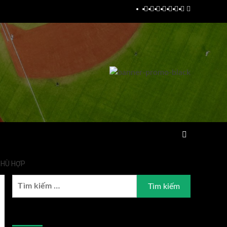
Bất
Du
Kinh
Nội
Số
Thời
Xe
Y
Động
Lịch
Doanh
Thất
Hóa
Trang
Cộ
Tế
Sản
PHÙ HỢP
Tìm
kiếm
cho:
Bài viết mới