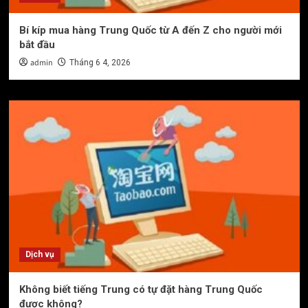
Bí kíp mua hàng Trung Quốc từ A đến Z cho người mới
bắt đầu
admin
Tháng 6 4, 2026
Dịch vụ
Không biết tiếng Trung có tự đặt hàng Trung Quốc
được không?