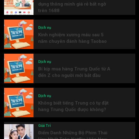
dụng thông minh giá rẻ bất ngờ
trên 1688
Dịch vụ
Kinh nghiệm xương máu sau 5
năm chuyên đánh hàng Taobao
Dịch vụ
Bí kíp mua hàng Trung Quốc từ A
đến Z cho người mới bắt đầu
Dịch vụ
Không biết tiếng Trung có tự đặt
hàng Trung Quốc được không?
Giải Trí
Điểm Danh Những Bộ Phim Thái