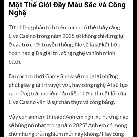
Một Thế Giới Đầy Màu Sắc và Công
Nghệ
Từ những phân tích trên, mình có thể thấy rằng
Live Casino trong năm 2025 sẽ không chỉ dừng lại
ở các trò chơi truyền thống. Nó sẽ là sự kết hợp
hoàn hảo giữa giải trí, công nghệ và tính minh
bạch.
Dù các trò chơi Game Show sẽ mang lại những
phút giây giải trí tuyệt vời, hay công nghệ AI sẽ tạo
ra những trải nghiệm “ảo diệu” hơn, thì cốt lõi của
Live Casino vẫn là sự chân thực và công bằng.
Vậy còn anh em thì sao? Anh em nghĩ xu hướng nào
sẽ bùng nổ nhất trong năm 2025? Anh em có mong
chờ những trải nghiệm mới này không? Hãy cùng