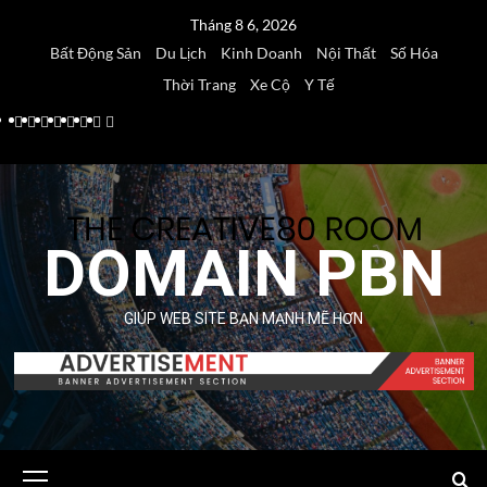
Skip
Tháng 8 6, 2026
to
Bất Động Sản
Du Lịch
Kinh Doanh
Nội Thất
Số Hóa
content
Thời Trang
Xe Cộ
Y Tế
Bất
Du
Kinh
Nội
Số
Thời
Xe
Y
Động
Lịch
Doanh
Thất
Hóa
Trang
Cộ
Tế
Sản
DOMAIN PBN
GIÚP WEB SITE BẠN MẠNH MẼ HƠN
Primary
Menu