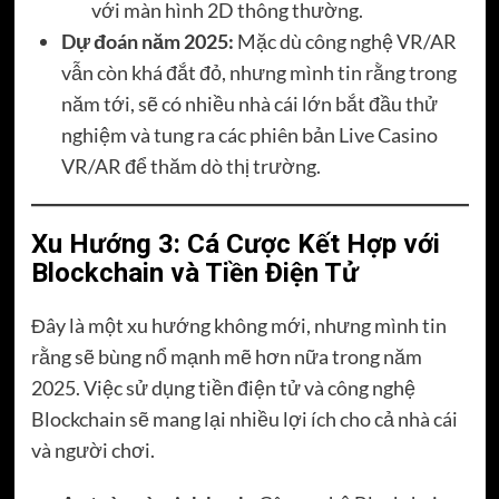
với màn hình 2D thông thường.
Dự đoán năm 2025:
Mặc dù công nghệ VR/AR
vẫn còn khá đắt đỏ, nhưng mình tin rằng trong
năm tới, sẽ có nhiều nhà cái lớn bắt đầu thử
nghiệm và tung ra các phiên bản Live Casino
VR/AR để thăm dò thị trường.
Xu Hướng 3: Cá Cược Kết Hợp với
Blockchain và Tiền Điện Tử
Đây là một xu hướng không mới, nhưng mình tin
rằng sẽ bùng nổ mạnh mẽ hơn nữa trong năm
2025. Việc sử dụng tiền điện tử và công nghệ
Blockchain sẽ mang lại nhiều lợi ích cho cả nhà cái
và người chơi.