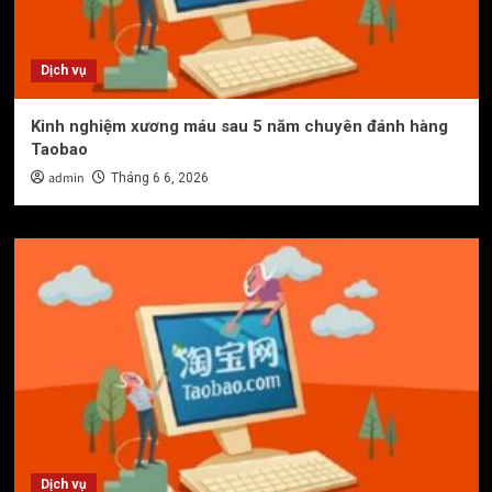
Dịch vụ
Kinh nghiệm xương máu sau 5 năm chuyên đánh hàng
Taobao
admin
Tháng 6 6, 2026
Dịch vụ