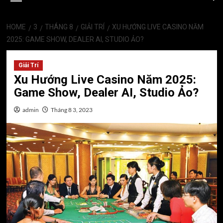
HOME
3
THÁNG 8
GIẢI TRÍ
XU HƯỚNG LIVE CASINO NĂM
2025: GAME SHOW, DEALER AI, STUDIO ẢO?
Giải Trí
Xu Hướng Live Casino Năm 2025:
Game Show, Dealer AI, Studio Ảo?
admin
Tháng 8 3, 2023