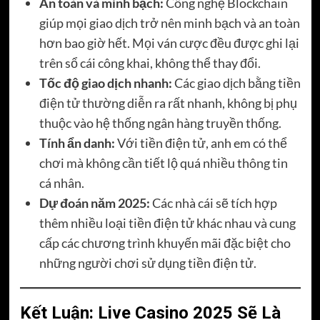
An toàn và minh bạch:
Công nghệ Blockchain
giúp mọi giao dịch trở nên minh bạch và an toàn
hơn bao giờ hết. Mọi ván cược đều được ghi lại
trên sổ cái công khai, không thể thay đổi.
Tốc độ giao dịch nhanh:
Các giao dịch bằng tiền
điện tử thường diễn ra rất nhanh, không bị phụ
thuộc vào hệ thống ngân hàng truyền thống.
Tính ẩn danh:
Với tiền điện tử, anh em có thể
chơi mà không cần tiết lộ quá nhiều thông tin
cá nhân.
Dự đoán năm 2025:
Các nhà cái sẽ tích hợp
thêm nhiều loại tiền điện tử khác nhau và cung
cấp các chương trình khuyến mãi đặc biệt cho
những người chơi sử dụng tiền điện tử.
Kết Luận: Live Casino 2025 Sẽ Là