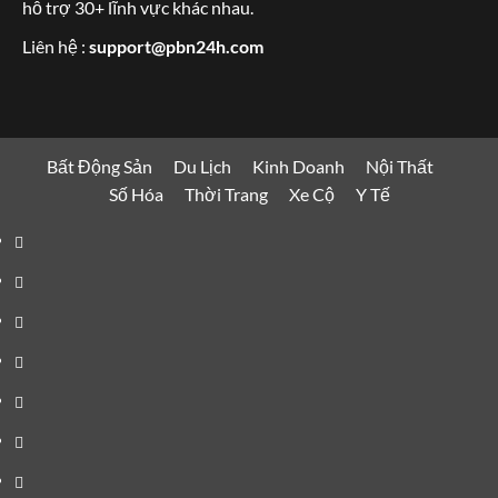
hỗ trợ 30+ lĩnh vực khác nhau.
Liên hệ :
support@pbn24h.com
Bất Động Sản
Du Lịch
Kinh Doanh
Nội Thất
Số Hóa
Thời Trang
Xe Cộ
Y Tế
Bất
Động
Du
Sản
Lịch
Kinh
Doanh
Nội
Thất
Số
Hóa
Thời
Trang
Xe