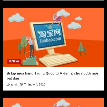
Dịch vụ
Bí kíp mua hàng Trung Quốc từ A đến Z cho người mới
bắt đầu
admin
Tháng 6 4, 2026