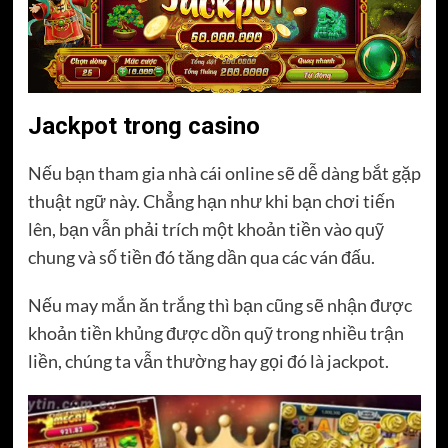
Jackpot trong casino
Nếu bạn tham gia nhà cái online sẽ dễ dàng bắt gặp
thuật ngữ này. Chẳng hạn như khi bạn chơi tiến
lên, bạn vẫn phải trích một khoản tiền vào quỹ
chung và số tiền đó tăng dần qua các ván đấu.
Nếu may mắn ăn trắng thì bạn cũng sẽ nhận được
khoản tiền khủng được dồn quỹ trong nhiều trận
liền, chúng ta vẫn thường hay gọi đó là jackpot.