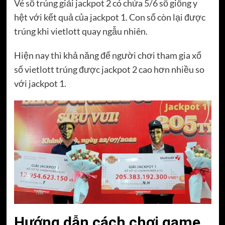
Vé số trúng giải jackpot 2 có chứa 5/6 số giống y
hệt với kết quả của jackpot 1. Con số còn lại được
trúng khi vietlott quay ngẫu nhiên.
Hiện nay thì khả năng để người chơi tham gia xổ
số vietlott trúng được jackpot 2 cao hơn nhiều so
với jackpot 1.
Hướng dẫn cách chơi game