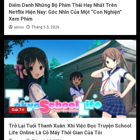
Điểm Danh Những Bộ Phim Thái Hay Nhất Trên
Netflix Hiện Nay: Góc Nhìn Của Một “Con Nghiện”
Xem Phim
admin
Tháng 5 5, 2026
Giải Trí
Trở Lại Tuổi Thanh Xuân: Khi Việc Đọc Truyện School
Life Online Là Cỗ Máy Thời Gian Của Tôi