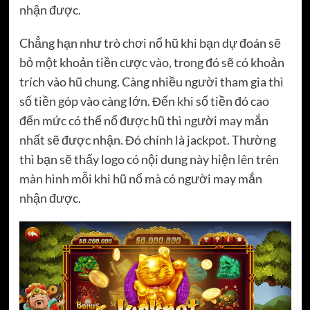
nhận được.
Chẳng hạn như trò chơi nổ hũ khi bạn dự đoán sẽ
bỏ một khoản tiền cược vào, trong đó sẽ có khoản
trích vào hũ chung. Càng nhiều người tham gia thì
số tiền góp vào càng lớn. Đến khi số tiền đó cao
đến mức có thể nổ được hũ thì người may mắn
nhất sẽ được nhận. Đó chính là jackpot. Thường
thì bạn sẽ thấy logo có nội dung này hiện lên trên
màn hình mỗi khi hũ nổ mà có người may mắn
nhận được.