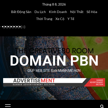
Skip
Tháng 8 8, 2026
to
Bất Động Sản
Du Lịch
Kinh Doanh
Nội Thất
Số Hóa
content
Thời Trang
Xe Cộ
Y Tế
Bất
Du
Kinh
Nội
Số
Thời
Xe
Y
Động
Lịch
Doanh
Thất
Hóa
Trang
Cộ
Tế
Sản
DOMAIN PBN
GIÚP WEB SITE BẠN MẠNH MẼ HƠN
Primary
Menu