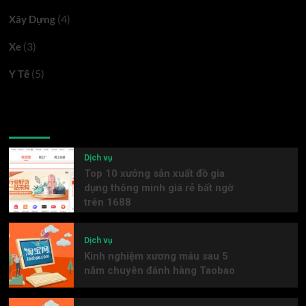
(4)
Xây Dựng
(3)
Xe
(5)
Y Tế
Latest
Popular
Trending
Dịch vụ
Top 10 xưởng sản xuất đồ gia
dụng thông minh giá rẻ bất ngờ
trên 1688
Dịch vụ
Kinh nghiệm xương máu sau 5
năm chuyên đánh hàng Taobao