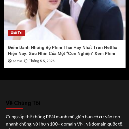
Giải Trí
Điểm Danh Những Bộ Phim Thái Hay Nhất Trên Netflix
Hiện Nay: Góc Nhìn Của Một “Con Nghiện” Xem Phim
admin
Tháng 5 5, 2026
Về Chúng Tôi
Cung cấp thệ thống PBN mạnh mẽ giúp bạn có cơ vào top
nhanh chống, với hơn 100+ domain VN , và domain quốc tế,