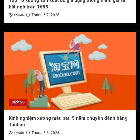
Top 10 xưởng sản xuất đồ gia dụng thông minh giá rẻ
bất ngờ trên 1688
admin
Tháng 6 7, 2026
Dịch vụ
Kinh nghiệm xương máu sau 5 năm chuyên đánh hàng
Taobao
admin
Tháng 6 6, 2026