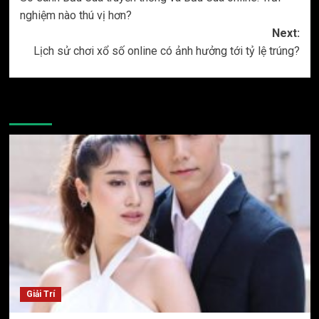
navigation
nghiệm nào thú vị hơn?
Next:
Lịch sử chơi xổ số online có ảnh hưởng tới tỷ lệ trúng?
More Stories
Giải Trí