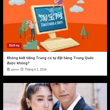
Dịch vụ
Không biết tiếng Trung có tự đặt hàng Trung Quốc
được không?
admin
Tháng 6 2, 2026