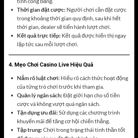
tính công bằng.
Thời gian đặt cược:
Người chơi cần đặt cược
trong khoảng thời gian quy định, sau khi hết
thời gian, dealer sẽ tiến hành lượt chơi.
Kết quả trực tiếp:
Kết quả được hiển thị ngay
lập tức sau mỗi lượt chơi.
4.
Mẹo Chơi Casino Live Hiệu Quả
Nắm rõ luật chơi:
Hiểu rõ cách thức hoạt động
của từng trò chơi trước khi tham gia.
Quản lý ngân sách:
Đặt giới hạn cho số tiền
cược và không vượt quá ngân sách.
Tận dụng ưu đãi:
Sử dụng các chương trình
khuyến mãi để tăng cơ hội chiến thắng.
Tập trung:
Chơi trong trạng thái tinh thần tốt