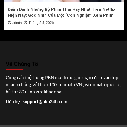
Điểm Danh Những Bộ Phim Thái Hay Nhất Trên Netflix
Hiện Nay: Góc Nhìn Của Một “Con Nghiện” Xem Phim
admin
Tháng 5 5, 2026
Về Chúng Tôi
Cung cấp thệ thống PBN mạnh mẽ giúp bạn có cơ vào top
nhanh chống, với hơn 100+ domain VN , và domain quốc tế,
hỗ trợ 30+ lĩnh vực khác nhau.
Liên hệ :
support@pbn24h.com