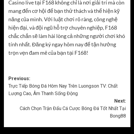
Casino live tại F168 không chỉ là nơi giải trí mà còn
mang đến cơ hội để bạn thử thách và thể hiện kỹ
năng của mình. Với luật chơi rõ ràng, công nghệ
hiện đại, và đội ngũ hỗ trợ chuyên nghiệp, F168
chắc chắn sẽ làm hài lòng cả những người chơi khó
tính nhất. Đăng ký ngay hôm nay để tận hưởng
trọn vẹn đam mê của bạn tại F168!
Post
Previous:
Trực Tiếp Bóng Đá Hôm Nay Trên Luongson TV: Chất
navigation
Lượng Cao, Âm Thanh Sống Động
Next:
Cách Chọn Trận Đấu Cá Cược Bóng Đá Tốt Nhất Tại
Bong88