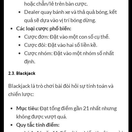
hoặc chẵn/lẻ trên bàn cược.
Dealer quay bánh xe và thả quả bóng, kết
quả sẽ dựa vào vị trí bóng dừng.
Các loại cược phổ biến:
Cược đơn: Đặt vào một con số cụ thể.
Cược đôi: Đặt vào hai số liền kề.
Cược nhóm: Đặt vào một nhóm số nhất
định.
2.3. Blackjack
Blackjack là trò chơi bài đòi hỏi sự tính toán và
chiến lược:
Mục tiêu:
Đạt tổng điểm gần 21 nhất nhưng
không được vượt quá.
Quy tắc tính điểm: