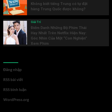
Không biết tiếng Trung có tự đặt
hàng Trung Quốc được không?
Giải Trí
Điểm Danh Những Bộ Phim Thái
Hay Nhất Trên Netflix Hiện Nay:
Góc Nhìn Của Một “Con Nghiện”
Xem Phim
Meta
Đăng nhập
RSS bài viết
RSS bình luận
WordPress.org