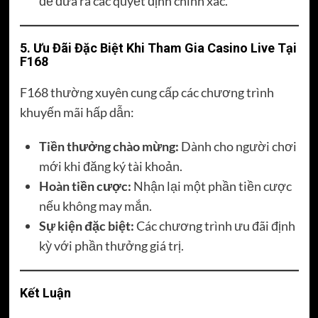
để đưa ra các quyết định chính xác.
5.
Ưu Đãi Đặc Biệt Khi Tham Gia Casino Live Tại
F168
F168 thường xuyên cung cấp các chương trình
khuyến mãi hấp dẫn:
Tiền thưởng chào mừng:
Dành cho người chơi
mới khi đăng ký tài khoản.
Hoàn tiền cược:
Nhận lại một phần tiền cược
nếu không may mắn.
Sự kiện đặc biệt:
Các chương trình ưu đãi định
kỳ với phần thưởng giá trị.
Kết Luận