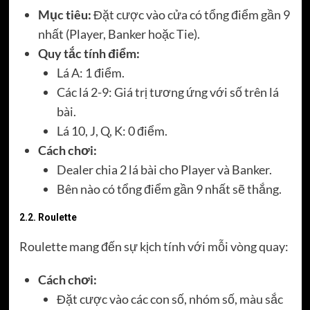
Mục tiêu:
Đặt cược vào cửa có tổng điểm gần 9
nhất (Player, Banker hoặc Tie).
Quy tắc tính điểm:
Lá A: 1 điểm.
Các lá 2-9: Giá trị tương ứng với số trên lá
bài.
Lá 10, J, Q, K: 0 điểm.
Cách chơi:
Dealer chia 2 lá bài cho Player và Banker.
Bên nào có tổng điểm gần 9 nhất sẽ thắng.
2.2. Roulette
Roulette mang đến sự kịch tính với mỗi vòng quay:
Cách chơi:
Đặt cược vào các con số, nhóm số, màu sắc