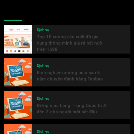
Latest
Popular
Trending
Dịch vụ
Top 10 xưởng sản xuất đồ gia
dụng thông minh giá rẻ bất ngờ
trên 1688
Dịch vụ
Kinh nghiệm xương máu sau 5
năm chuyên đánh hàng Taobao
Dịch vụ
Bí kíp mua hàng Trung Quốc từ A
đến Z cho người mới bắt đầu
Dịch vụ