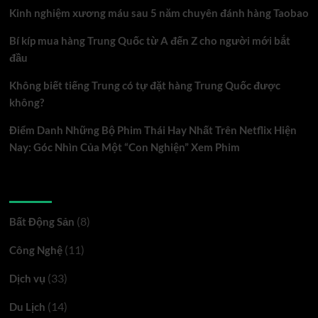
Kinh nghiệm xương máu sau 5 năm chuyên đánh hàng Taobao
Bí kíp mua hàng Trung Quốc từ A đến Z cho người mới bắt
đầu
Không biết tiếng Trung có tự đặt hàng Trung Quốc được
không?
Điểm Danh Những Bộ Phim Thái Hay Nhất Trên Netflix Hiện
Nay: Góc Nhìn Của Một “Con Nghiện” Xem Phim
Danh mục
(8)
Bất Động Sản
(11)
Công Nghệ
(33)
Dịch vụ
(14)
Du Lịch