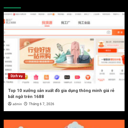
You may have missed
Dịch vụ
Top 10 xưởng sản xuất đồ gia dụng thông minh giá rẻ
bất ngờ trên 1688
admin
Tháng 6 7, 2026