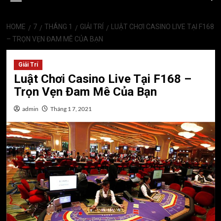
HOME
7
THÁNG 1
GIẢI TRÍ
LUẬT CHƠI CASINO LIVE TẠI F168
– TRỌN VẸN ĐAM MÊ CỦA BẠN
Giải Trí
Luật Chơi Casino Live Tại F168 –
Trọn Vẹn Đam Mê Của Bạn
admin
Tháng 1 7, 2021