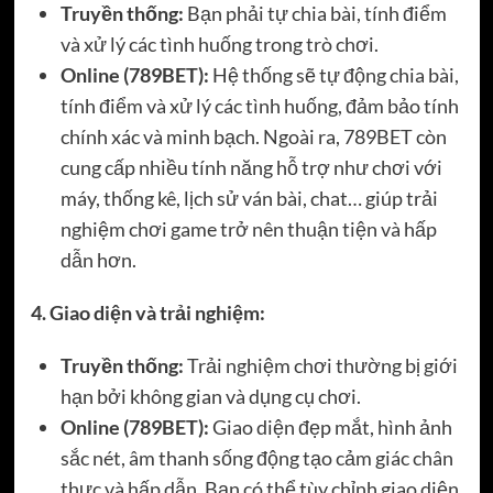
Truyền thống:
Bạn phải tự chia bài, tính điểm
và xử lý các tình huống trong trò chơi.
Online (789BET):
Hệ thống sẽ tự động chia bài,
tính điểm và xử lý các tình huống, đảm bảo tính
chính xác và minh bạch. Ngoài ra, 789BET còn
cung cấp nhiều tính năng hỗ trợ như chơi với
máy, thống kê, lịch sử ván bài, chat… giúp trải
nghiệm chơi game trở nên thuận tiện và hấp
dẫn hơn.
4. Giao diện và trải nghiệm:
Truyền thống:
Trải nghiệm chơi thường bị giới
hạn bởi không gian và dụng cụ chơi.
Online (789BET):
Giao diện đẹp mắt, hình ảnh
sắc nét, âm thanh sống động tạo cảm giác chân
thực và hấp dẫn. Bạn có thể tùy chỉnh giao diện