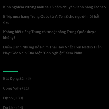
Kinh nghiệm xương máu sau 5 năm chuyên đánh hàng Taobao
Bí kíp mua hàng Trung Quốc từ A đến Z cho người mới bắt
đầu
Không biết tiếng Trung có tự đặt hàng Trung Quốc được
không?
Điểm Danh Những Bộ Phim Thái Hay Nhất Trên Netflix Hiện
Nay: Góc Nhìn Của Một “Con Nghiện” Xem Phim
Danh mục
(8)
Bất Động Sản
(11)
Công Nghệ
(33)
Dịch vụ
(14)
Du Lịch