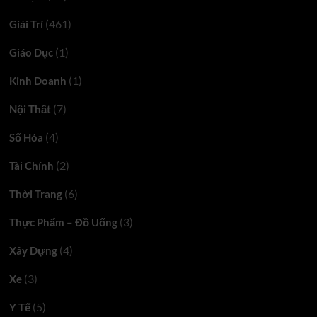
(461)
Giải Trí
(1)
Giáo Dục
(1)
Kinh Doanh
(7)
Nội Thất
(4)
Số Hóa
(2)
Tài Chính
(6)
Thời Trang
(3)
Thực Phẩm – Đồ Uống
(4)
Xây Dựng
(3)
Xe
(5)
Y Tế