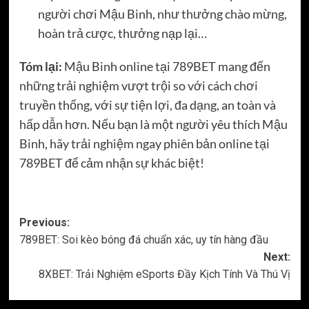
người chơi Mậu Binh, như thưởng chào mừng,
hoàn trả cược, thưởng nạp lại…
Tóm lại:
Mậu Binh online tại 789BET mang đến
những trải nghiệm vượt trội so với cách chơi
truyền thống, với sự tiện lợi, đa dạng, an toàn và
hấp dẫn hơn. Nếu bạn là một người yêu thích Mậu
Binh, hãy trải nghiệm ngay phiên bản online tại
789BET để cảm nhận sự khác biệt!
Post
Previous:
789BET: Soi kèo bóng đá chuẩn xác, uy tín hàng đầu
navigation
Next:
8XBET: Trải Nghiệm eSports Đầy Kịch Tính Và Thú Vị