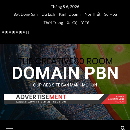
Skip
Tháng 8 6, 2026
to
Bất Động Sản
Du Lịch
Kinh Doanh
Nội Thất
Số Hóa
content
Thời Trang
Xe Cộ
Y Tế
Bất
Du
Kinh
Nội
Số
Thời
Xe
Y
Động
Lịch
Doanh
Thất
Hóa
Trang
Cộ
Tế
Sản
DOMAIN PBN
GIÚP WEB SITE BẠN MẠNH MẼ HƠN
Primary
Menu