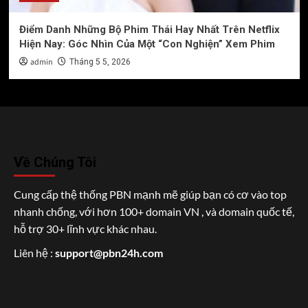
Điểm Danh Những Bộ Phim Thái Hay Nhất Trên Netflix
Hiện Nay: Góc Nhìn Của Một “Con Nghiện” Xem Phim
admin
Tháng 5 5, 2026
Về Chúng Tôi
Cung cấp thệ thống PBN mạnh mẽ giúp bạn có cơ vào top
nhanh chống, với hơn 100+ domain VN , và domain quốc tế,
hỗ trợ 30+ lĩnh vực khác nhau.
Liên hệ :
support@pbn24h.com