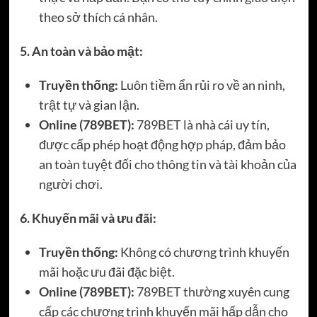
theo sở thích cá nhân.
5. An toàn và bảo mật:
Truyền thống:
Luôn tiềm ẩn rủi ro về an ninh,
trật tự và gian lận.
Online (789BET):
789BET là nhà cái uy tín,
được cấp phép hoạt động hợp pháp, đảm bảo
an toàn tuyệt đối cho thông tin và tài khoản của
người chơi.
6. Khuyến mãi và ưu đãi:
Truyền thống:
Không có chương trình khuyến
mãi hoặc ưu đãi đặc biệt.
Online (789BET):
789BET thường xuyên cung
cấp các chương trình khuyến mãi hấp dẫn cho