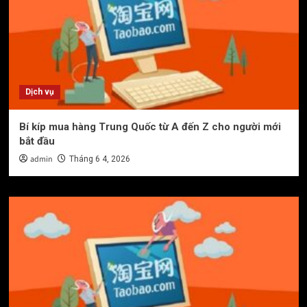
Dịch vụ
Bí kíp mua hàng Trung Quốc từ A đến Z cho người mới
bắt đầu
admin
Tháng 6 4, 2026