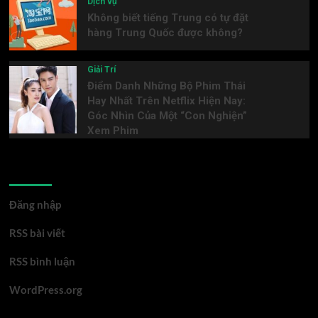
Dịch vụ
Không biết tiếng Trung có tự đặt
hàng Trung Quốc được không?
Giải Trí
Điểm Danh Những Bộ Phim Thái
Hay Nhất Trên Netflix Hiện Nay:
Góc Nhìn Của Một “Con Nghiện”
Xem Phim
Meta
Đăng nhập
RSS bài viết
RSS bình luận
WordPress.org