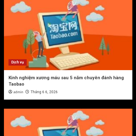
Dịch vụ
Kinh nghiệm xương máu sau 5 năm chuyên đánh hàng
Taobao
admin
Tháng 6 6, 2026