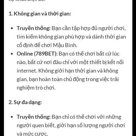
1. Không gian và thời gian:
Truyền thống:
Bạn cần tập hợp đủ người chơi,
tìm kiếm không gian phù hợp và dành thời gian
cố định để chơi Mậu Binh.
Online (789BET):
Bạn có thể chơi bất cứ lúc
nào, bất cứ nơi đâu chỉ với một thiết bị kết nối
internet. Không giới hạn thời gian và không
gian, bạn hoàn toàn chủ động trong việc trải
nghiệm trò chơi.
2. Sự đa dạng:
Truyền thống:
Bạn chỉ có thể chơi với những
người quen biết, giới hạn số lượng người chơi
và mức cược.