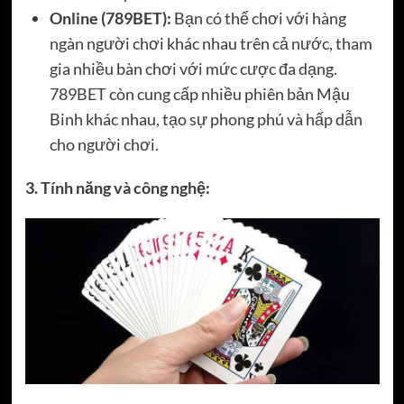
Online (789BET):
Bạn có thể chơi với hàng
ngàn người chơi khác nhau trên cả nước, tham
gia nhiều bàn chơi với mức cược đa dạng.
789BET còn cung cấp nhiều phiên bản Mậu
Binh khác nhau, tạo sự phong phú và hấp dẫn
cho người chơi.
3. Tính năng và công nghệ: