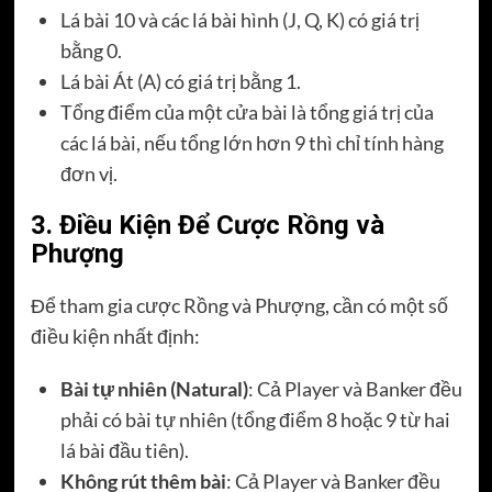
Lá bài 10 và các lá bài hình (J, Q, K) có giá trị
bằng 0.
Lá bài Át (A) có giá trị bằng 1.
Tổng điểm của một cửa bài là tổng giá trị của
các lá bài, nếu tổng lớn hơn 9 thì chỉ tính hàng
đơn vị.
3. Điều Kiện Để Cược Rồng và
Phượng
Để tham gia cược Rồng và Phượng, cần có một số
điều kiện nhất định:
Bài tự nhiên (Natural)
: Cả Player và Banker đều
phải có bài tự nhiên (tổng điểm 8 hoặc 9 từ hai
lá bài đầu tiên).
Không rút thêm bài
: Cả Player và Banker đều