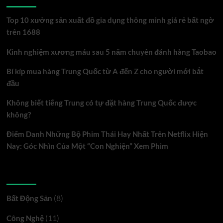
Top 10 xưởng sản xuất đồ gia dụng thông minh giá rẻ bất ngờ
trên 1688
Kinh nghiệm xương máu sau 5 năm chuyên đánh hàng Taobao
Bí kíp mua hàng Trung Quốc từ A đến Z cho người mới bắt
đầu
Không biết tiếng Trung có tự đặt hàng Trung Quốc được
không?
Điểm Danh Những Bộ Phim Thái Hay Nhất Trên Netflix Hiện
Nay: Góc Nhìn Của Một “Con Nghiện” Xem Phim
Danh mục
(8)
Bất Động Sản
(11)
Công Nghệ