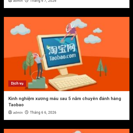
admin
Tháng 6 7, 2026
Dịch vụ
Kinh nghiệm xương máu sau 5 năm chuyên đánh hàng
Taobao
admin
Tháng 6 6, 2026