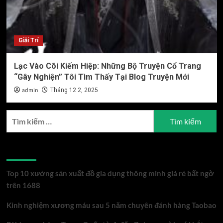
Giải Trí
Lạc Vào Cõi Kiếm Hiệp: Những Bộ Truyện Cổ Trang
“Gây Nghiện” Tôi Tìm Thấy Tại Blog Truyện Mới
admin
Tháng 12 2, 2025
Tìm
kiếm
cho:
Bài viết mới
Top 10 xưởng sản xuất đồ gia dụng thông minh giá rẻ bất ngờ
trên 1688
Kinh nghiệm xương máu sau 5 năm chuyên đánh hàng Taobao