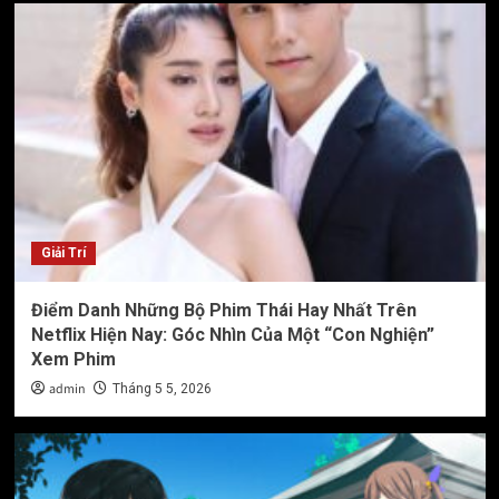
Giải Trí
Điểm Danh Những Bộ Phim Thái Hay Nhất Trên
Netflix Hiện Nay: Góc Nhìn Của Một “Con Nghiện”
Xem Phim
admin
Tháng 5 5, 2026