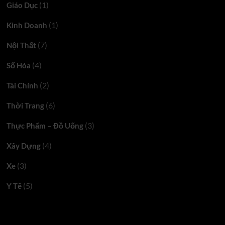
(1)
Giáo Dục
(1)
Kinh Doanh
(7)
Nội Thất
(4)
Số Hóa
(2)
Tài Chính
(6)
Thời Trang
(3)
Thực Phẩm – Đồ Uống
(4)
Xây Dựng
(3)
Xe
(5)
Y Tế
Latest
Popular
Trending