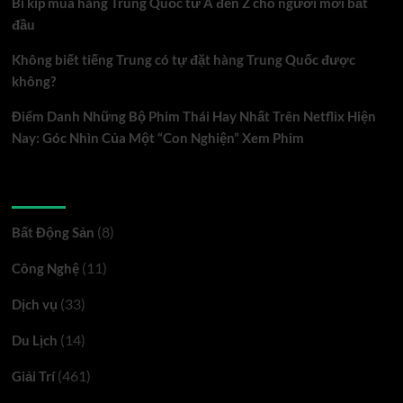
Bí kíp mua hàng Trung Quốc từ A đến Z cho người mới bắt
đầu
Không biết tiếng Trung có tự đặt hàng Trung Quốc được
không?
Điểm Danh Những Bộ Phim Thái Hay Nhất Trên Netflix Hiện
Nay: Góc Nhìn Của Một “Con Nghiện” Xem Phim
Danh mục
(8)
Bất Động Sản
(11)
Công Nghệ
(33)
Dịch vụ
(14)
Du Lịch
(461)
Giải Trí