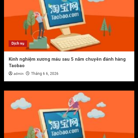
Dịch vụ
Kinh nghiệm xương máu sau 5 năm chuyên đánh hàng
Taobao
admin
Tháng 6 6, 2026