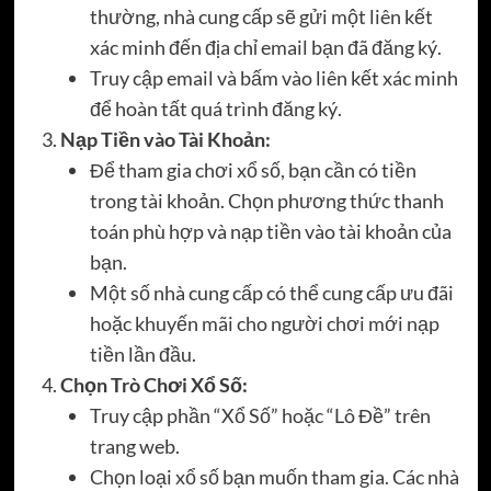
thường, nhà cung cấp sẽ gửi một liên kết
xác minh đến địa chỉ email bạn đã đăng ký.
Truy cập email và bấm vào liên kết xác minh
để hoàn tất quá trình đăng ký.
Nạp Tiền vào Tài Khoản:
Để tham gia chơi xổ số, bạn cần có tiền
trong tài khoản. Chọn phương thức thanh
toán phù hợp và nạp tiền vào tài khoản của
bạn.
Một số nhà cung cấp có thể cung cấp ưu đãi
hoặc khuyến mãi cho người chơi mới nạp
tiền lần đầu.
Chọn Trò Chơi Xổ Số:
Truy cập phần “Xổ Số” hoặc “Lô Đề” trên
trang web.
Chọn loại xổ số bạn muốn tham gia. Các nhà