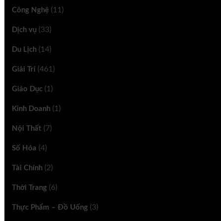
(11)
Công Nghệ
(33)
Dịch vụ
(14)
Du Lịch
(461)
Giải Trí
(1)
Giáo Dục
(1)
Kinh Doanh
(7)
Nội Thất
(4)
Số Hóa
(2)
Tài Chính
(6)
Thời Trang
(3)
Thực Phẩm – Đồ Uống