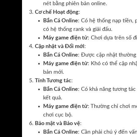
nét bằng phiên bản online.
Cơ chế Hoạt động
:
Bắn Cá Online
: Có hệ thống nạp tiền, 
có hệ thống rank và giải đấu.
Máy game điện tử
: Chơi dựa trên số đ
Cập nhật và Đổi mới
:
Bắn Cá Online
: Được cập nhật thường x
Máy game điện tử
: Khó có thể cập nh
bản mới.
Tính Tương tác
:
Bắn Cá Online
: Có khả năng tương tác 
kết quả.
Máy game điện tử
: Thường chỉ chơi m
chơi cục bộ.
Bảo mật và Bảo vệ
:
Bắn Cá Online
: Cần phải chú ý đến vấn