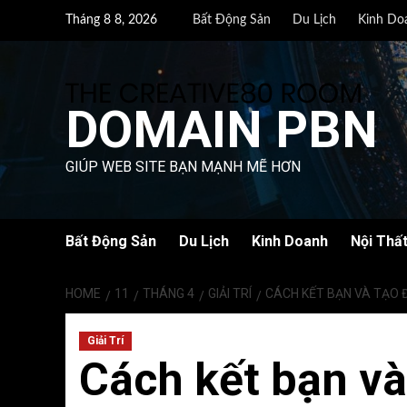
Skip
Tháng 8 8, 2026
Bất Động Sản
Du Lịch
Kinh Do
to
content
DOMAIN PBN
GIÚP WEB SITE BẠN MẠNH MẼ HƠN
Bất Động Sản
Du Lịch
Kinh Doanh
Nội Thấ
HOME
11
THÁNG 4
GIẢI TRÍ
CÁCH KẾT BẠN VÀ TẠO Đ
Giải Trí
Cách kết bạn và