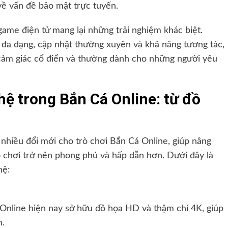
về vấn đề bảo mật trực tuyến.
ame điện tử mang lại những trải nghiệm khác biệt.
g đa dạng, cập nhật thường xuyên và khả năng tương tác,
cảm giác cổ điển và thường dành cho những người yêu
ệ trong Bắn Cá Online: từ đồ
nhiều đổi mới cho trò chơi Bắn Cá Online, giúp nâng
ò chơi trở nên phong phú và hấp dẫn hơn. Dưới đây là
hệ:
 Online hiện nay sở hữu đồ họa HD và thậm chí 4K, giúp
n.