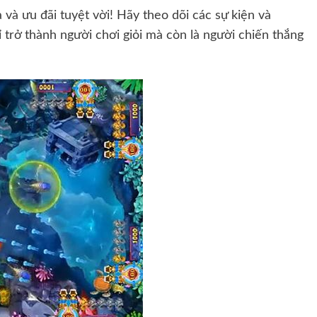
à ưu đãi tuyệt vời! Hãy theo dõi các sự kiện và
trở thành người chơi giỏi mà còn là người chiến thắng