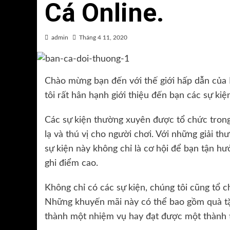
Cá Online.
admin
Tháng 4 11, 2020
Chào mừng bạn đến với thế giới hấp dẫn của 
tôi rất hân hạnh giới thiệu đến bạn các sự kiệ
Các sự kiện thường xuyên được tổ chức tron
lạ và thú vị cho người chơi. Với những giải t
sự kiện này không chỉ là cơ hội để bạn tận hư
ghi điểm cao.
Không chỉ có các sự kiện, chúng tôi cũng tổ c
Những khuyến mãi này có thể bao gồm quà tặ
thành một nhiệm vụ hay đạt được một thành tí