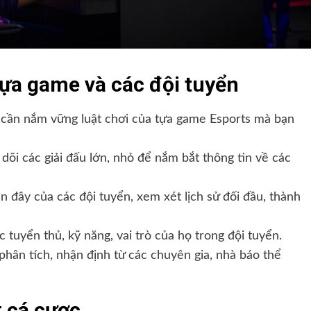
tựa game và các đội tuyển
n cần nắm vững luật chơi của tựa game Esports mà bạn
dõi các giải đấu lớn, nhỏ để nắm bắt thông tin về các
n đây của các đội tuyển, xem xét lịch sử đối đầu, thành
c tuyển thủ, kỹ năng, vai trò của họ trong đội tuyển.
phân tích, nhận định từ các chuyên gia, nhà báo thể
t cá cược