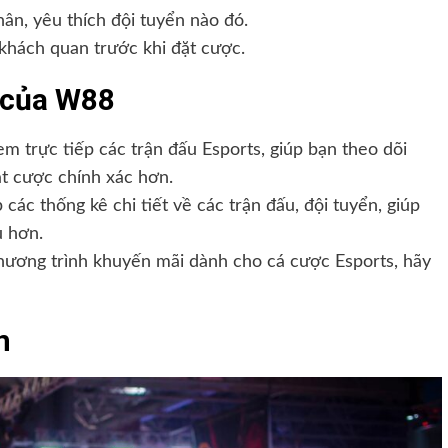
ân, yêu thích đội tuyển nào đó.
n khách quan trước khi đặt cược.
 của W88
m trực tiếp các trận đấu Esports, giúp bạn theo dõi
ặt cược chính xác hơn.
các thống kê chi tiết về các trận đấu, đội tuyển, giúp
u hơn.
ương trình khuyến mãi dành cho cá cược Esports, hãy
n