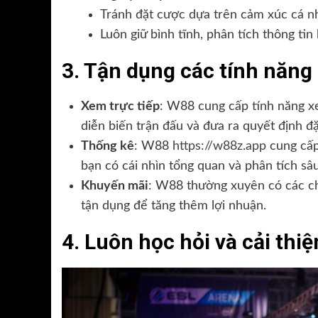
Tránh đặt cược dựa trên cảm xúc cá nh
Luôn giữ bình tĩnh, phân tích thông ti
3. Tận dụng các tính năng
Xem trực tiếp
: W88 cung cấp tính năng xe
diễn biến trận đấu và đưa ra quyết định đ
Thống kê
: W88
https://w88z.app
cung cấp 
bạn có cái nhìn tổng quan và phân tích sâ
Khuyến mãi
: W88 thường xuyên có các ch
tận dụng để tăng thêm lợi nhuận.
4. Luôn học hỏi và cải thiệ