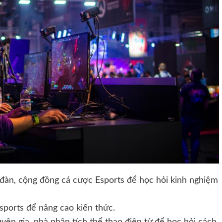
 đàn, cộng đồng cá cược Esports để học hỏi kinh nghiệm
Esports để nâng cao kiến thức.
uyên gia, nhà phân tích thể thao điện tử để học hỏi cách