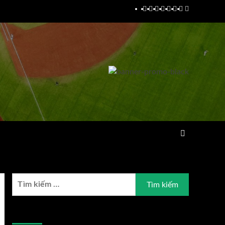
Bất
Du
Kinh
Nội
Số
Thời
Xe
Y
Động
Lịch
Doanh
Thất
Hóa
Trang
Cộ
Tế
Sản
Tìm
kiếm
cho:
Bài viết mới