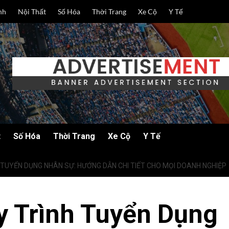
nh
Nội Thất
Số Hóa
Thời Trang
Xe Cộ
Y Tế
t
Số Hóa
Thời Trang
Xe Cộ
Y Tế
H TUYỂN DỤNG NHÂN SỰ: HƯỚNG DẪN CHI TIẾT CHO MỌI DOANH NGHIỆP
y Trình Tuyển Dụng