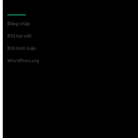
Meta
Đăng nhập
RSS bài viết
RSS bình luận
WordPress.org