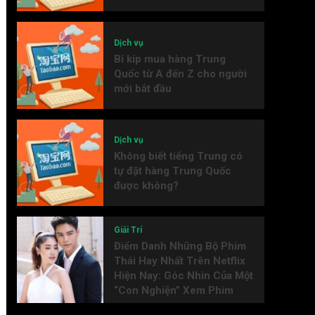
Dịch vụ
Bí kíp mua hàng Trung
Quốc từ A đến Z cho người
mới bắt đầu
Dịch vụ
Không biết tiếng Trung có
tự đặt hàng Trung Quốc
được không?
Giải Trí
Điểm Danh Những Bộ Phim
Thái Hay Nhất Trên Netflix
Hiện Nay: Góc Nhìn Của Một
“Con Nghiện” Xem Phim