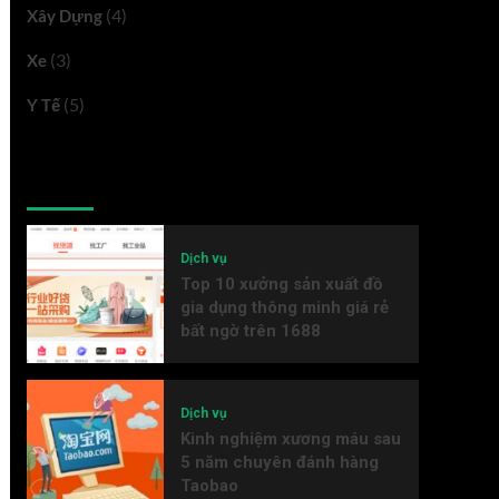
(4)
Xây Dựng
(3)
Xe
(5)
Y Tế
Latest
Popular
Trending
Dịch vụ
Top 10 xưởng sản xuất đồ
gia dụng thông minh giá rẻ
bất ngờ trên 1688
Dịch vụ
Kinh nghiệm xương máu sau
5 năm chuyên đánh hàng
Taobao