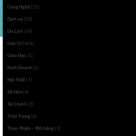
(11)
Công Nghệ
(33)
Dịch vụ
(14)
Du Lịch
(461)
Giải Trí
(1)
Giáo Dục
(1)
Kinh Doanh
(7)
Nội Thất
(4)
Số Hóa
(2)
Tài Chính
(6)
Thời Trang
(3)
Thực Phẩm – Đồ Uống