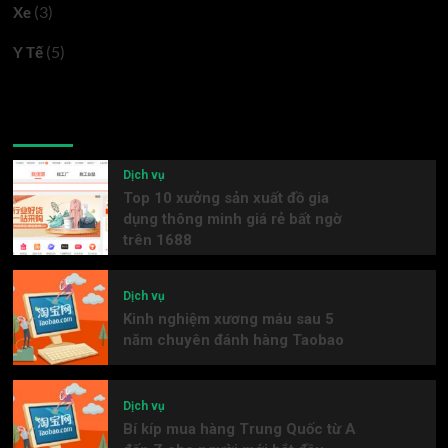
(3)
Xe
(5)
Y Tế
Latest
Popular
Trending
Dịch vụ
Top 10 xưởng sản xuất đồ gia
dụng thông minh giá rẻ bất ngờ
trên 1688
Dịch vụ
Kinh nghiệm xương máu sau 5
năm chuyên đánh hàng Taobao
Dịch vụ
Bí kíp mua hàng Trung Quốc từ A