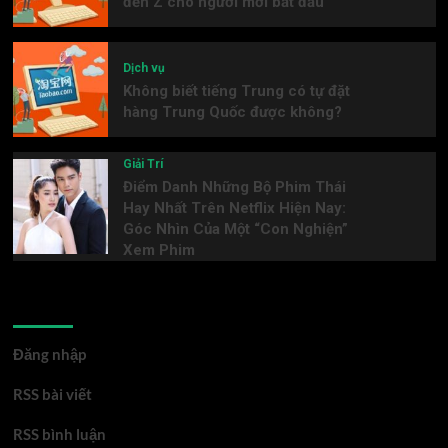
đến Z cho người mới bắt đầu
Dịch vụ
Không biết tiếng Trung có tự đặt
hàng Trung Quốc được không?
Giải Trí
Điểm Danh Những Bộ Phim Thái
Hay Nhất Trên Netflix Hiện Nay:
Góc Nhìn Của Một “Con Nghiện”
Xem Phim
Meta
Đăng nhập
RSS bài viết
RSS bình luận