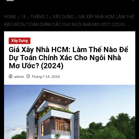
HOME
14
THÁNG 7
XÂY DỰNG
GIÁ XÂY NHÀ HCM: LÀM THẾ
NÀO ĐỂ DỰ TOÁN CHÍNH XÁC CHO NGÔI NHÀ MƠ ƯỚC? (2024)
Xây Dựng
Giá Xây Nhà HCM: Làm Thế Nào Để
Dự Toán Chính Xác Cho Ngôi Nhà
Mơ Ước? (2024)
admin
Tháng 7 14, 2024