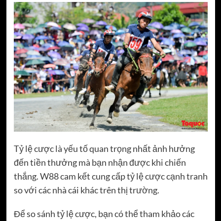
Tỷ lệ cược là yếu tố quan trọng nhất ảnh hưởng
đến tiền thưởng mà bạn nhận được khi chiến
thắng. W88 cam kết cung cấp tỷ lệ cược cạnh tranh
so với các nhà cái khác trên thị trường.
Để so sánh tỷ lệ cược, bạn có thể tham khảo các