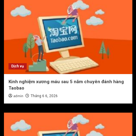
Dịch vụ
Kinh nghiệm xương máu sau 5 năm chuyên đánh hàng
Taobao
admin
Tháng 6 6, 2026