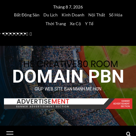
Skip
Tháng 8 7, 2026
to
Bất Động Sản
Du Lịch
Kinh Doanh
Nội Thất
Số Hóa
content
Thời Trang
Xe Cộ
Y Tế
Bất
Du
Kinh
Nội
Số
Thời
Xe
Y
Động
Lịch
Doanh
Thất
Hóa
Trang
Cộ
Tế
Sản
DOMAIN PBN
GIÚP WEB SITE BẠN MẠNH MẼ HƠN
Primary
Menu