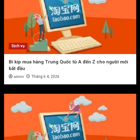
Dịch vụ
Bí kíp mua hàng Trung Quốc từ A đến Z cho người mới
bắt đầu
admin
Tháng 6 4, 2026