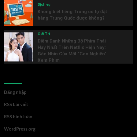
Dịch vụ
Không biết tiếng Trung có tự đặt
hàng Trung Quốc được không?
Giải Trí
Điểm Danh Những Bộ Phim Thái
Hay Nhất Trên Netflix Hiện Nay:
Góc Nhìn Của Một “Con Nghiện”
Xem Phim
Meta
Đăng nhập
RSS bài viết
RSS bình luận
WordPress.org