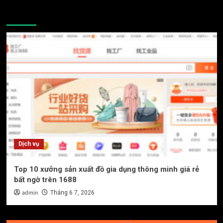
You may have missed
Dịch vụ
Top 10 xưởng sản xuất đồ gia dụng thông minh giá rẻ
bất ngờ trên 1688
admin
Tháng 6 7, 2026