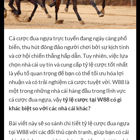
Cá cược đua ngựa trực tuyến đang ngày càng phổ
biến, thu hút đông đảo người chơi bởi sự kịch tính
và cơ hội chiến thắng hấp dẫn. Tuy nhiên, việc lựa
chọn nhà cái uy tín và cung cấp tỷ lệ cược tốt nhất
là yếu tố quan trọng để bạn có thể tối ưu hóa lợi
nhuận và có trải nghiệm cá cược tuyệt vời.
W88
là
một trong những nhà cái hàng đầu trong lĩnh vực
cá cược đua ngựa, vậy
tỷ lệ cược tại W88 có gì
khác biệt so với các nhà cái khác?
Bài viết này sẽ so sánh chi tiết tỷ lệ cược đua ngựa
tại W88 với các đối thủ cạnh tranh, giúp bạn có cái