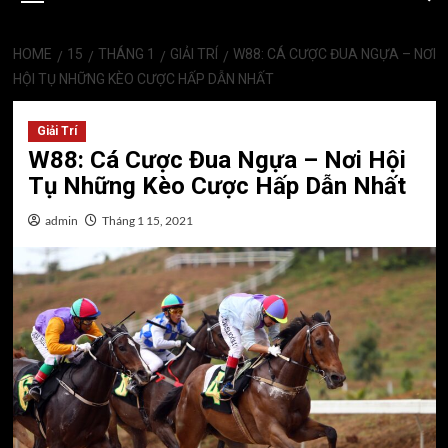
HOME
15
THÁNG 1
GIẢI TRÍ
W88: CÁ CƯỢC ĐUA NGỰA – NƠI
HỘI TỤ NHỮNG KÈO CƯỢC HẤP DẪN NHẤT
Giải Trí
W88: Cá Cược Đua Ngựa – Nơi Hội
Tụ Những Kèo Cược Hấp Dẫn Nhất
admin
Tháng 1 15, 2021