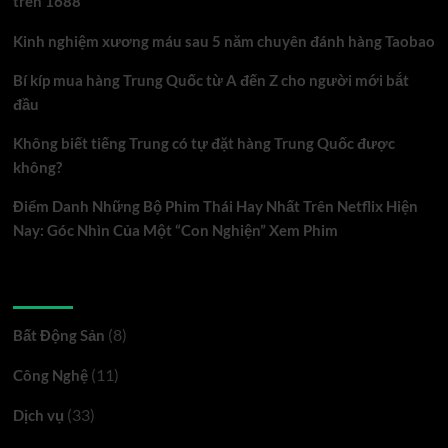
trên 1688
Kinh nghiệm xương máu sau 5 năm chuyên đánh hàng Taobao
Bí kíp mua hàng Trung Quốc từ A đến Z cho người mới bắt
đầu
Không biết tiếng Trung có tự đặt hàng Trung Quốc được
không?
Điểm Danh Những Bộ Phim Thái Hay Nhất Trên Netflix Hiện
Nay: Góc Nhìn Của Một “Con Nghiện” Xem Phim
Danh mục
(8)
Bất Động Sản
(11)
Công Nghệ
(33)
Dịch vụ