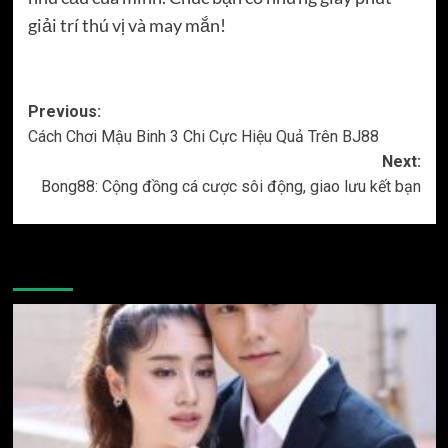
giải trí thú vị và may mắn!
Post
Previous:
Cách Chơi Mậu Binh 3 Chi Cực Hiệu Quả Trên BJ88
navigation
Next:
Bong88: Cộng đồng cá cược sôi động, giao lưu kết bạn
More Stories