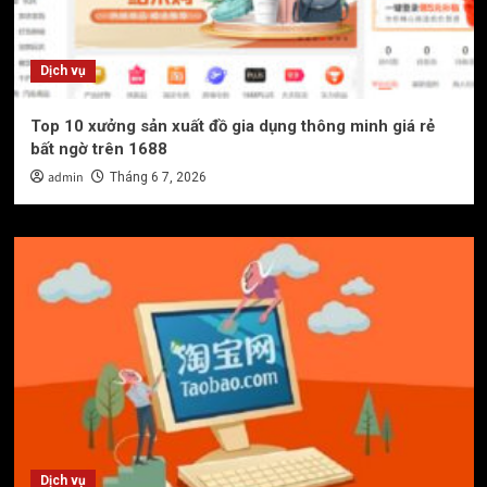
Dịch vụ
Top 10 xưởng sản xuất đồ gia dụng thông minh giá rẻ
bất ngờ trên 1688
admin
Tháng 6 7, 2026
Dịch vụ