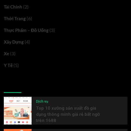
(2)
Tài Chính
(6)
Thời Trang
(3)
Thực Phẩm – Đồ Uống
(4)
Xây Dựng
(3)
Xe
(5)
Y Tế
Latest
Popular
Trending
Dịch vụ
Top 10 xưởng sản xuất đồ gia
dụng thông minh giá rẻ bất ngờ
trên 1688