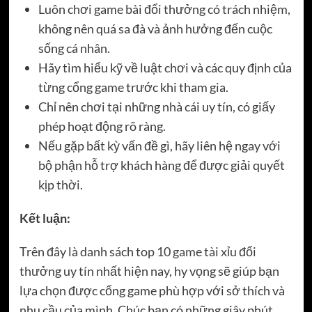
Luôn chơi game bài đổi thưởng có trách nhiệm,
không nên quá sa đà và ảnh hưởng đến cuộc
sống cá nhân.
Hãy tìm hiểu kỹ về luật chơi và các quy định của
từng cổng game trước khi tham gia.
Chỉ nên chơi tại những nhà cái uy tín, có giấy
phép hoạt động rõ ràng.
Nếu gặp bất kỳ vấn đề gì, hãy liên hệ ngay với
bộ phận hỗ trợ khách hàng để được giải quyết
kịp thời.
Kết luận:
Trên đây là danh sách top 10
game tài xỉu
đổi
thưởng uy tín nhất hiện nay, hy vọng sẽ giúp bạn
lựa chọn được cổng game phù hợp với sở thích và
nhu cầu của mình. Chúc bạn có những giây phút