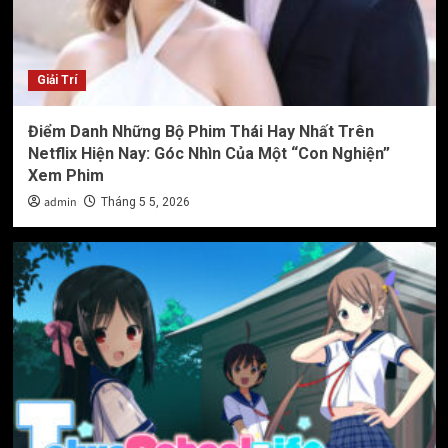
Giải Trí
Điểm Danh Những Bộ Phim Thái Hay Nhất Trên
Netflix Hiện Nay: Góc Nhìn Của Một “Con Nghiện”
Xem Phim
admin
Tháng 5 5, 2026