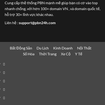
Cung cấp thệ thống PBN mạnh mẽ giúp bạn có cơ vào top
nhanh chống, với hơn 100+ domain VN , và domain quốc tế,
hỗ trợ 30+ lĩnh vực khác nhau.
Liên hệ :
support@pbn24h.com
Bất Động Sản
Du Lịch
Kinh Doanh
Nội Thất
Số Hóa
Thời Trang
Xe Cộ
Y Tế
Bất
Động
Du
Sản
Lịch
Kinh
Doanh
Nội
Thất
Số
Hóa