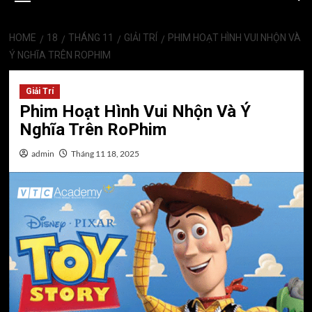
HOME
18
THÁNG 11
GIẢI TRÍ
PHIM HOẠT HÌNH VUI NHỘN VÀ
Ý NGHĨA TRÊN ROPHIM
Giải Trí
Phim Hoạt Hình Vui Nhộn Và Ý
Nghĩa Trên RoPhim
admin
Tháng 11 18, 2025