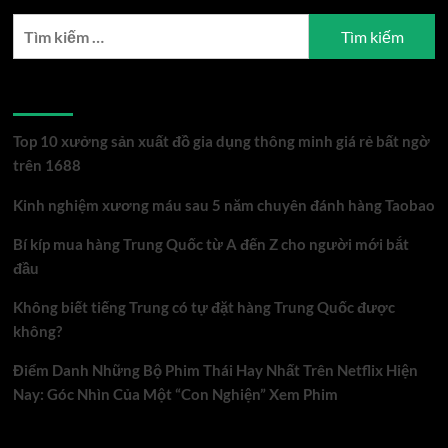
Tìm
kiếm
cho:
Bài viết mới
Top 10 xưởng sản xuất đồ gia dụng thông minh giá rẻ bất ngờ
trên 1688
Kinh nghiệm xương máu sau 5 năm chuyên đánh hàng Taobao
Bí kíp mua hàng Trung Quốc từ A đến Z cho người mới bắt
đầu
Không biết tiếng Trung có tự đặt hàng Trung Quốc được
không?
Điểm Danh Những Bộ Phim Thái Hay Nhất Trên Netflix Hiện
Nay: Góc Nhìn Của Một “Con Nghiện” Xem Phim