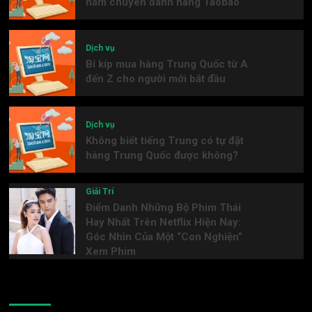
năm chuyên đánh hàng Taobao
Dịch vụ
Bí kíp mua hàng Trung Quốc từ A
đến Z cho người mới bắt đầu
Dịch vụ
Không biết tiếng Trung có tự đặt
hàng Trung Quốc được không?
Giải Trí
Điểm Danh Những Bộ Phim Thái
Hay Nhất Trên Netflix Hiện Nay:
Góc Nhìn Của Một “Con Nghiện”
Xem Phim
Meta