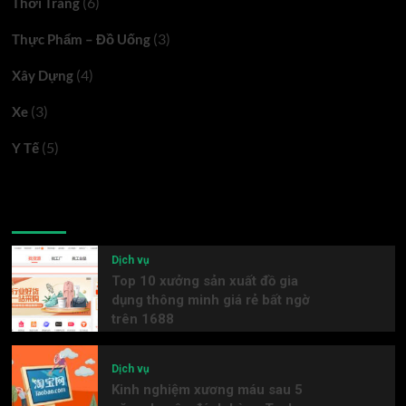
(6)
Thời Trang
(3)
Thực Phẩm – Đồ Uống
(4)
Xây Dựng
(3)
Xe
(5)
Y Tế
Latest
Popular
Trending
Dịch vụ
Top 10 xưởng sản xuất đồ gia
dụng thông minh giá rẻ bất ngờ
trên 1688
Dịch vụ
Kinh nghiệm xương máu sau 5