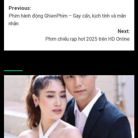
Post
Previous:
Phim hành động GhienPhim – Gay cấn, kịch tính và mãn
navigation
nhãn
Next:
Phim chiếu rạp hot 2025 trên HD Online
More Stories