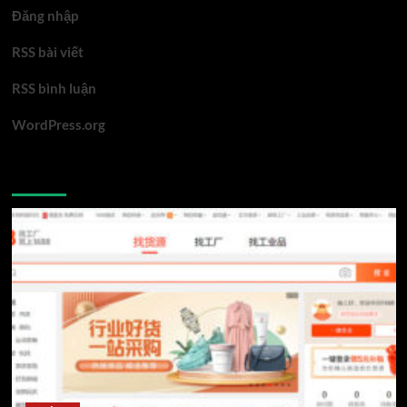
Đăng nhập
RSS bài viết
RSS bình luận
WordPress.org
You may have missed