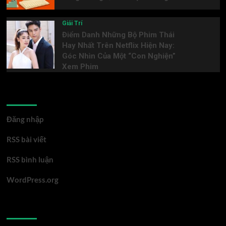
Giải Trí
Điểm Danh Những Bộ Phim Thái
Hay Nhất Trên Netflix Hiện Nay:
Góc Nhìn Của Một “Con Nghiện”
Xem Phim
Meta
Đăng nhập
RSS bài viết
RSS bình luận
WordPress.org
You may have missed