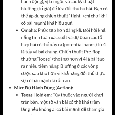
hành động), vị trí ngồi, và các kỹ thuật
bluffing (tố giả) để lừa đối thủ bỏ bài. Bạn có
thể áp dụng chiến thuật “tight” (chỉ chơi khi
có bài mạnh) khá hiệu quả.
Omaha:
Phức tạp hơn đáng kể. Đòi hỏi khả
năng tính toán xác suất và dự đoán các tổ
hợp bài có thể xảy ra (potential hands) từ 4
lá tẩy và bài chung. Chiến thuật Pre-flop
thường “loose” (thoáng) hơn vì 4 lá bài tạo
ra nhiều tiềm năng. Bluffing ở các vòng
cược sau khó hơn vì khả năng đối thủ thực
sự có bài mạnh là rất cao.
Mức Độ Hành Động (Action):
Texas Hold’em:
Tùy thuộc vào người chơi
trên bàn, một số ván bài có thể khá trầm
lắng nếu không ai có bài mạnh để tham gia