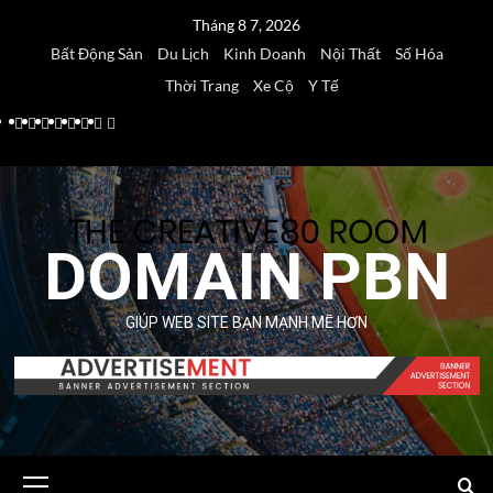
Skip
Tháng 8 7, 2026
to
Bất Động Sản
Du Lịch
Kinh Doanh
Nội Thất
Số Hóa
content
Thời Trang
Xe Cộ
Y Tế
Bất
Du
Kinh
Nội
Số
Thời
Xe
Y
Động
Lịch
Doanh
Thất
Hóa
Trang
Cộ
Tế
Sản
DOMAIN PBN
GIÚP WEB SITE BẠN MẠNH MẼ HƠN
Primary
Menu