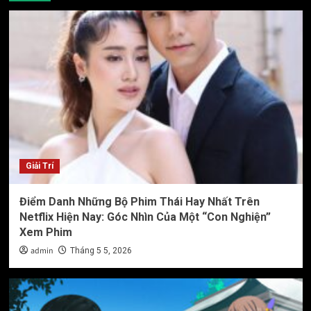
Giải Trí
Điểm Danh Những Bộ Phim Thái Hay Nhất Trên
Netflix Hiện Nay: Góc Nhìn Của Một “Con Nghiện”
Xem Phim
admin
Tháng 5 5, 2026