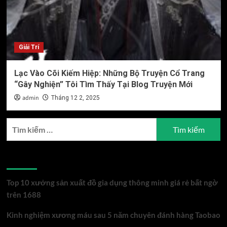
Giải Trí
Lạc Vào Cõi Kiếm Hiệp: Những Bộ Truyện Cổ Trang
“Gây Nghiện” Tôi Tìm Thấy Tại Blog Truyện Mới
admin
Tháng 12 2, 2025
Tìm
kiếm
cho:
Bài viết mới
Top 10 xưởng sản xuất đồ gia dụng thông minh giá rẻ bất ngờ
trên 1688
Kinh nghiệm xương máu sau 5 năm chuyên đánh hàng Taobao