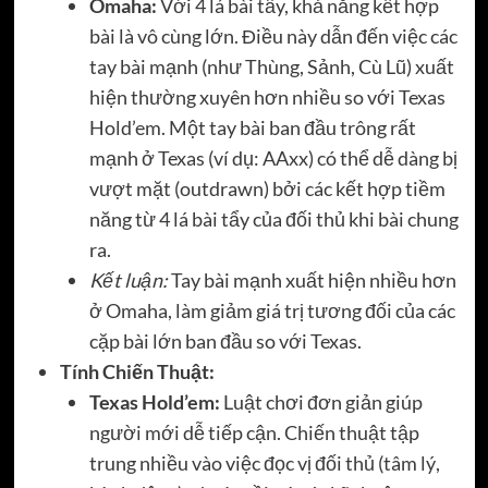
Omaha:
Với 4 lá bài tẩy, khả năng kết hợp
bài là vô cùng lớn. Điều này dẫn đến việc các
tay bài mạnh (như Thùng, Sảnh, Cù Lũ) xuất
hiện thường xuyên hơn nhiều so với Texas
Hold’em. Một tay bài ban đầu trông rất
mạnh ở Texas (ví dụ: AAxx) có thể dễ dàng bị
vượt mặt (outdrawn) bởi các kết hợp tiềm
năng từ 4 lá bài tẩy của đối thủ khi bài chung
ra.
Kết luận:
Tay bài mạnh xuất hiện nhiều hơn
ở Omaha, làm giảm giá trị tương đối của các
cặp bài lớn ban đầu so với Texas.
Tính Chiến Thuật:
Texas Hold’em:
Luật chơi đơn giản giúp
người mới dễ tiếp cận. Chiến thuật tập
trung nhiều vào việc đọc vị đối thủ (tâm lý,