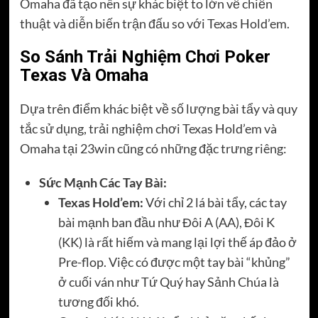
Omaha đã tạo nên sự khác biệt to lớn về chiến
thuật và diễn biến trận đấu so với Texas Hold’em.
So Sánh Trải Nghiệm Chơi Poker
Texas Và Omaha
Dựa trên điểm khác biệt về số lượng bài tẩy và quy
tắc sử dụng, trải nghiệm chơi Texas Hold’em và
Omaha tại 23win cũng có những đặc trưng riêng:
Sức Mạnh Các Tay Bài:
Texas Hold’em:
Với chỉ 2 lá bài tẩy, các tay
bài mạnh ban đầu như Đôi A (AA), Đôi K
(KK) là rất hiếm và mang lại lợi thế áp đảo ở
Pre-flop. Việc có được một tay bài “khủng”
ở cuối ván như Tứ Quý hay Sảnh Chúa là
tương đối khó.