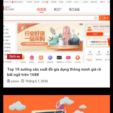
Dịch vụ
Top 10 xưởng sản xuất đồ gia dụng thông minh giá rẻ
bất ngờ trên 1688
admin
Tháng 6 7, 2026