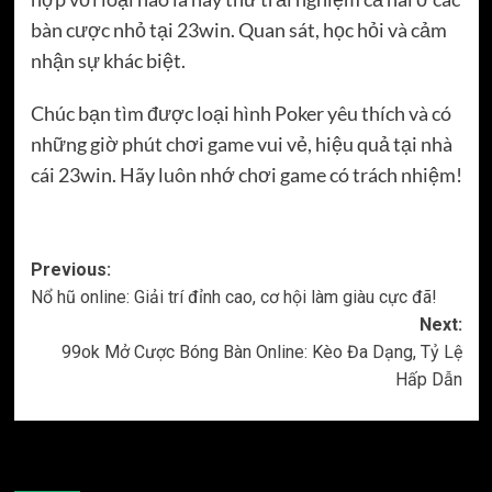
bàn cược nhỏ tại 23win. Quan sát, học hỏi và cảm
nhận sự khác biệt.
Chúc bạn tìm được loại hình Poker yêu thích và có
những giờ phút chơi game vui vẻ, hiệu quả tại nhà
cái 23win. Hãy luôn nhớ chơi game có trách nhiệm!
Post
Previous:
Nổ hũ online: Giải trí đỉnh cao, cơ hội làm giàu cực đã!
navigation
Next:
99ok Mở Cược Bóng Bàn Online: Kèo Đa Dạng, Tỷ Lệ
Hấp Dẫn
More Stories