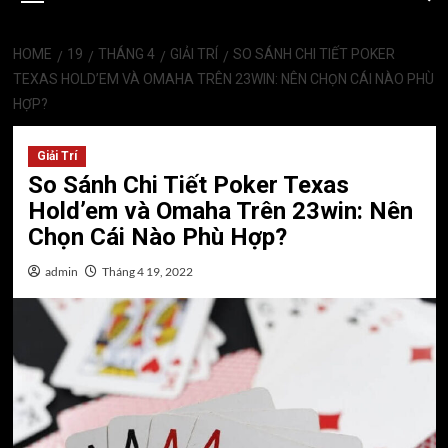
HOME
19
THÁNG 4
GIẢI TRÍ
SO SÁNH CHI TIẾT POKER
TEXAS HOLD’EM VÀ OMAHA TRÊN 23WIN: NÊN CHỌN CÁI NÀO PHÙ
HỢP?
Giải Trí
So Sánh Chi Tiết Poker Texas
Hold’em và Omaha Trên 23win: Nên
Chọn Cái Nào Phù Hợp?
admin
Tháng 4 19, 2022