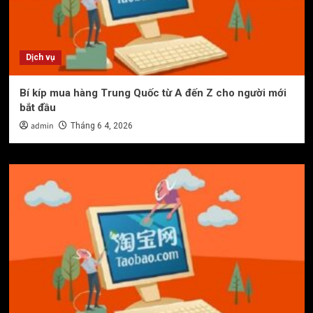
Dịch vụ
Bí kíp mua hàng Trung Quốc từ A đến Z cho người mới
bắt đầu
admin
Tháng 6 4, 2026