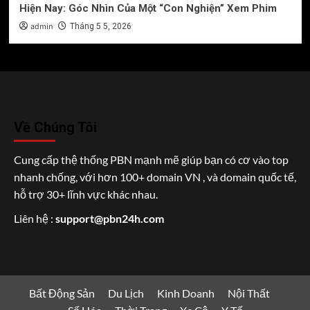
Hiện Nay: Góc Nhìn Của Một “Con Nghiện” Xem Phim
admin
Tháng 5 5, 2026
Về Chúng Tôi
Cung cấp thệ thống PBN mạnh mẽ giúp bạn có cơ vào top
nhanh chống, với hơn 100+ domain VN , và domain quốc tế,
hỗ trợ 30+ lĩnh vực khác nhau.
Liên hệ :
support@pbn24h.com
Bất Động Sản
Du Lịch
Kinh Doanh
Nội Thất