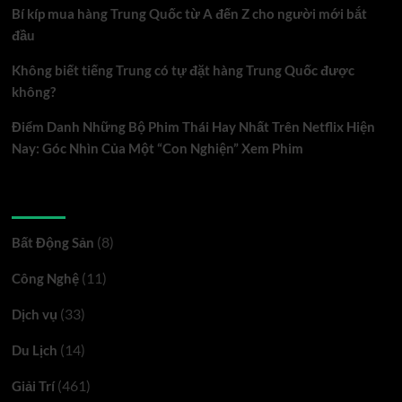
Bí kíp mua hàng Trung Quốc từ A đến Z cho người mới bắt
đầu
Không biết tiếng Trung có tự đặt hàng Trung Quốc được
không?
Điểm Danh Những Bộ Phim Thái Hay Nhất Trên Netflix Hiện
Nay: Góc Nhìn Của Một “Con Nghiện” Xem Phim
Danh mục
(8)
Bất Động Sản
(11)
Công Nghệ
(33)
Dịch vụ
(14)
Du Lịch
(461)
Giải Trí