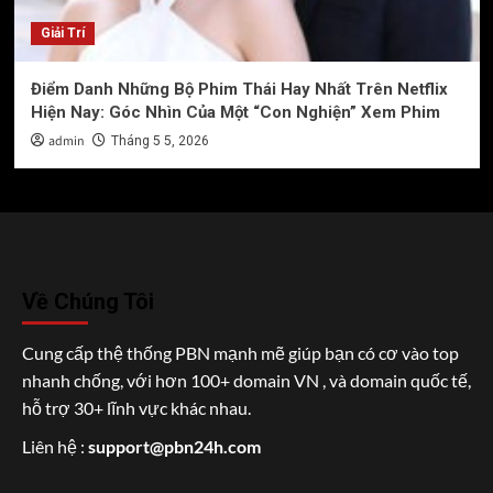
Giải Trí
Điểm Danh Những Bộ Phim Thái Hay Nhất Trên Netflix
Hiện Nay: Góc Nhìn Của Một “Con Nghiện” Xem Phim
admin
Tháng 5 5, 2026
Về Chúng Tôi
Cung cấp thệ thống PBN mạnh mẽ giúp bạn có cơ vào top
nhanh chống, với hơn 100+ domain VN , và domain quốc tế,
hỗ trợ 30+ lĩnh vực khác nhau.
Liên hệ :
support@pbn24h.com