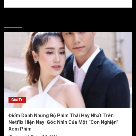
More Stories
Giải Trí
Điểm Danh Những Bộ Phim Thái Hay Nhất Trên
Netflix Hiện Nay: Góc Nhìn Của Một “Con Nghiện”
Xem Phim