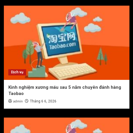
Dịch vụ
Kinh nghiệm xương máu sau 5 năm chuyên đánh hàng
Taobao
admin
Tháng 6 6, 2026