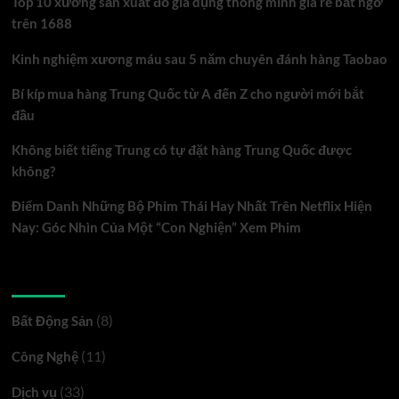
Top 10 xưởng sản xuất đồ gia dụng thông minh giá rẻ bất ngờ
trên 1688
Kinh nghiệm xương máu sau 5 năm chuyên đánh hàng Taobao
Bí kíp mua hàng Trung Quốc từ A đến Z cho người mới bắt
đầu
Không biết tiếng Trung có tự đặt hàng Trung Quốc được
không?
Điểm Danh Những Bộ Phim Thái Hay Nhất Trên Netflix Hiện
Nay: Góc Nhìn Của Một “Con Nghiện” Xem Phim
Danh mục
(8)
Bất Động Sản
(11)
Công Nghệ
(33)
Dịch vụ