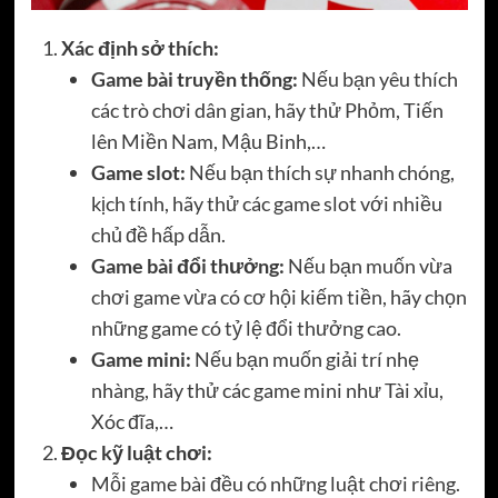
Xác định sở thích:
Game bài truyền thống:
Nếu bạn yêu thích
các trò chơi dân gian, hãy thử Phỏm, Tiến
lên Miền Nam, Mậu Binh,…
Game slot:
Nếu bạn thích sự nhanh chóng,
kịch tính, hãy thử các game slot với nhiều
chủ đề hấp dẫn.
Game bài đổi thưởng:
Nếu bạn muốn vừa
chơi game vừa có cơ hội kiếm tiền, hãy chọn
những game có tỷ lệ đổi thưởng cao.
Game mini:
Nếu bạn muốn giải trí nhẹ
nhàng, hãy thử các game mini như Tài xỉu,
Xóc đĩa,…
Đọc kỹ luật chơi:
Mỗi game bài đều có những luật chơi riêng.