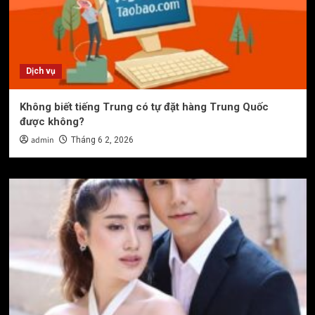
Dịch vụ
Không biết tiếng Trung có tự đặt hàng Trung Quốc
được không?
admin
Tháng 6 2, 2026