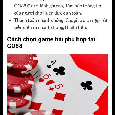
GO88 được đánh giá cao, đảm bảo thông tin
của người chơi luôn được an toàn.
Thanh toán nhanh chóng:
Các giao dịch nạp, rút
tiền diễn ra nhanh chóng, thuận tiện.
Cách chọn game bài phù hợp tại
GO88