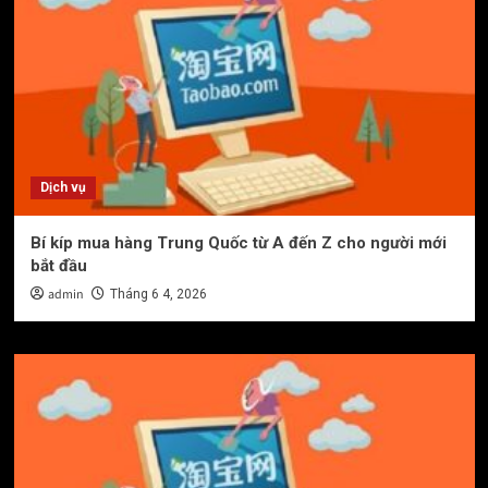
Dịch vụ
Bí kíp mua hàng Trung Quốc từ A đến Z cho người mới
bắt đầu
admin
Tháng 6 4, 2026