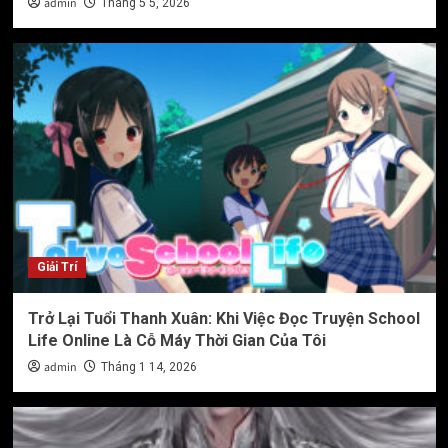
admin
Tháng 5 5, 2026
Giải Trí
Trở Lại Tuổi Thanh Xuân: Khi Việc Đọc Truyện School
Life Online Là Cỗ Máy Thời Gian Của Tôi
admin
Tháng 1 14, 2026