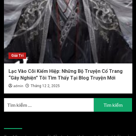
Giải Trí
Lạc Vào Cõi Kiếm Hiệp: Những Bộ Truyện Cổ Trang
“Gây Nghiện” Tôi Tìm Thấy Tại Blog Truyện Mới
admin
Tháng 12 2, 2025
Tìm
kiếm
cho:
Bài viết mới