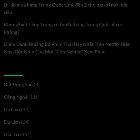
Online
Bí kíp mua hàng Trung Quốc từ A đến Z cho người mới bắt
Tại
đầu
Nhà
Không biết tiếng Trung có tự đặt hàng Trung Quốc được
Cái
không?
Bet88
Điểm Danh Những Bộ Phim Thái Hay Nhất Trên Netflix Hiện
Nay: Góc Nhìn Của Một “Con Nghiện” Xem Phim
Danh mục
(8)
Bất Động Sản
(11)
Công Nghệ
(33)
Dịch vụ
(14)
Du Lịch
(461)
Giải Trí