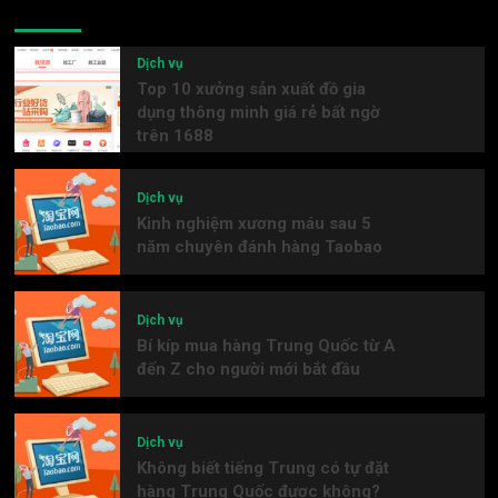
Latest
Popular
Trending
Dịch vụ
Top 10 xưởng sản xuất đồ gia
dụng thông minh giá rẻ bất ngờ
trên 1688
Dịch vụ
Kinh nghiệm xương máu sau 5
năm chuyên đánh hàng Taobao
Dịch vụ
Bí kíp mua hàng Trung Quốc từ A
đến Z cho người mới bắt đầu
Dịch vụ
Không biết tiếng Trung có tự đặt
hàng Trung Quốc được không?