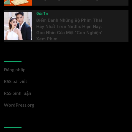
Giải Trí
Điểm Danh Những Bộ Phim Thái
Hay Nhất Trên Netflix Hiện Nay:
Góc Nhìn Của Một “Con Nghiện”
Xem Phim
Meta
Đăng nhập
RSS bài viết
RSS bình luận
WordPress.org
You may have missed