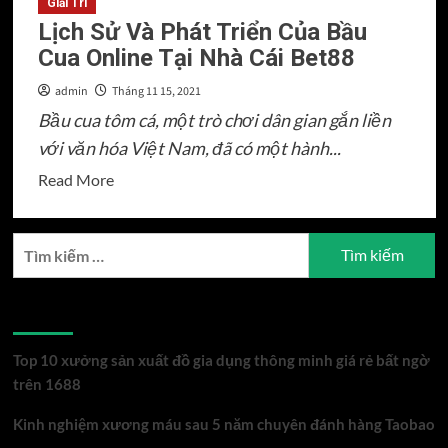
Giải Trí
Lịch Sử Và Phát Triển Của Bầu
Cua Online Tại Nhà Cái Bet88
admin
Tháng 11 15, 2021
Bầu cua tôm cá, một trò chơi dân gian gắn liền
với văn hóa Việt Nam, đã có một hành...
Read
Read More
more
about
Tìm
Lịch
kiếm
Sử
cho:
Và
Bài viết mới
Phát
Triển
Top 10 xưởng sản xuất đồ gia dụng thông minh giá rẻ bất ngờ
Của
trên 1688
Bầu
Kinh nghiệm xương máu sau 5 năm chuyên đánh hàng Taobao
Cua