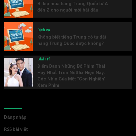
Bí kíp mua hàng Trung Quốc từ A
đến Z cho người mới bắt đầu
Dịch vụ
Không biết tiếng Trung có tự đặt
hàng Trung Quốc được không?
Giải Trí
Điểm Danh Những Bộ Phim Thái
Hay Nhất Trên Netflix Hiện Nay:
Góc Nhìn Của Một “Con Nghiện”
Xem Phim
Meta
Đăng nhập
RSS bài viết