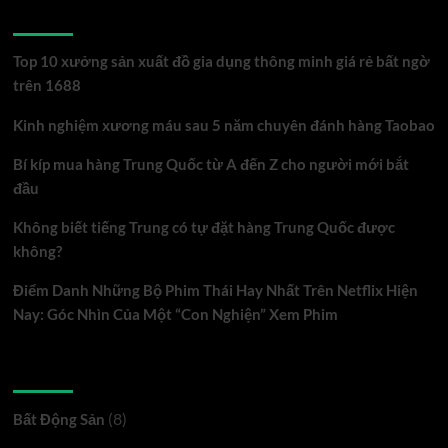
Online
Bài viết mới
tại
F168
Top 10 xưởng sản xuất đồ gia dụng thông minh giá rẻ bất ngờ
là
trên 1688
gì?
Kinh nghiệm xương máu sau 5 năm chuyên đánh hàng Taobao
Hướng
dẫn
Bí kíp mua hàng Trung Quốc từ A đến Z cho người mới bắt
chi
đầu
tiết
Không biết tiếng Trung có tự đặt hàng Trung Quốc được
cho
không?
người
mới
Điểm Danh Những Bộ Phim Thái Hay Nhất Trên Netflix Hiện
Nay: Góc Nhìn Của Một “Con Nghiện” Xem Phim
Danh mục
(8)
Bất Động Sản