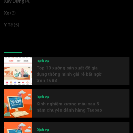
(4)
Xây Dựng
(3)
Xe
(5)
Y Tế
Latest
Popular
Trending
Dịch vụ
Top 10 xưởng sản xuất đồ gia
dụng thông minh giá rẻ bất ngờ
trên 1688
Dịch vụ
Kinh nghiệm xương máu sau 5
năm chuyên đánh hàng Taobao
Dịch vụ