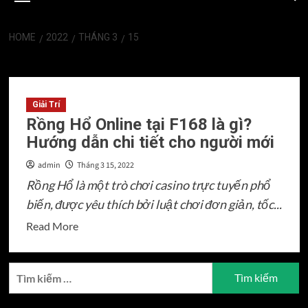
HOME
2022
THÁNG 3
15
Ngày:
Tháng 3 15, 2022
Giải Trí
Rồng Hổ Online tại F168 là gì?
Hướng dẫn chi tiết cho người mới
admin
Tháng 3 15, 2022
Rồng Hổ là một trò chơi casino trực tuyến phổ
biến, được yêu thích bởi luật chơi đơn giản, tốc...
Read
Read More
more
about
Tìm
Rồng
kiếm
Hổ
cho: