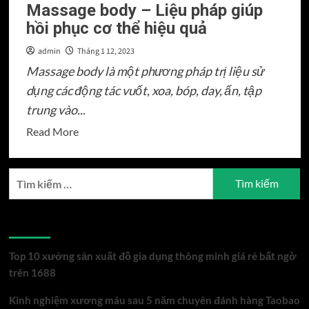
Massage body – Liệu pháp giúp
hồi phục cơ thể hiệu quả
admin
Tháng 1 12, 2023
Massage body là một phương pháp trị liệu sử
dụng các động tác vuốt, xoa, bóp, day, ấn, tập
trung vào...
Read
Read More
more
about
Tìm
Massage
kiếm
body
cho:
–
Bài viết mới
Liệu
pháp
Top 10 xưởng sản xuất đồ gia dụng thông minh giá rẻ bất ngờ
giúp
trên 1688
hồi
Kinh nghiệm xương máu sau 5 năm chuyên đánh hàng Taobao
phục