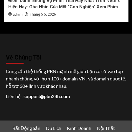
Điểm Danh Những Bộ Phim Thái Hay Nhất Trên Netflix
Hiện Nay: Góc Nhìn Của Một “Con Nghiện” Xem Phim
admin
Tháng 5 5, 2026
Về Chúng Tôi
Cung cấp thệ thống PBN mạnh mẽ giúp bạn có cơ vào top
nhanh chống, với hơn 100+ domain VN , và domain quốc tế,
hỗ trợ 30+ lĩnh vực khác nhau.
Liên hệ :
support@pbn24h.com
Bất Động Sản
Du Lịch
Kinh Doanh
Nội Thất