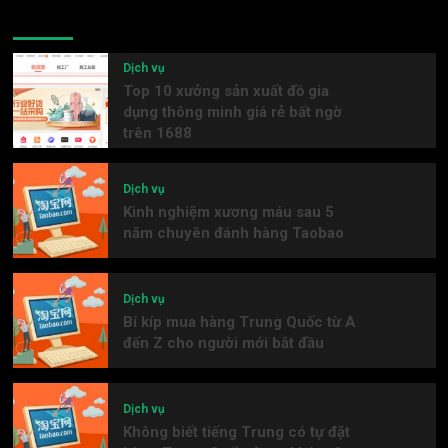
Latest
Popular
Trending
Dịch vụ
Top 10 xưởng sản xuất đồ gia
dụng thông minh giá rẻ bất ngờ
trên 1688
Dịch vụ
Kinh nghiệm xương máu sau 5
năm chuyên đánh hàng Taobao
Dịch vụ
Bí kíp mua hàng Trung Quốc từ A
đến Z cho người mới bắt đầu
Dịch vụ
Không biết tiếng Trung có tự đặt