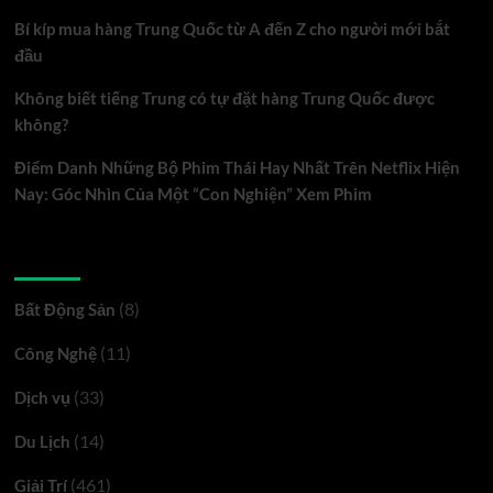
cơ
Bí kíp mua hàng Trung Quốc từ A đến Z cho người mới bắt
thể
đầu
hiệu
Không biết tiếng Trung có tự đặt hàng Trung Quốc được
quả
không?
Điểm Danh Những Bộ Phim Thái Hay Nhất Trên Netflix Hiện
Nay: Góc Nhìn Của Một “Con Nghiện” Xem Phim
Danh mục
(8)
Bất Động Sản
(11)
Công Nghệ
(33)
Dịch vụ
(14)
Du Lịch
(461)
Giải Trí