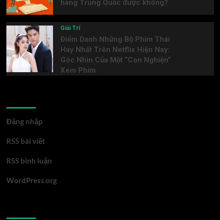
hàng Trung Quốc được không?
Giải Trí
Điểm Danh Những Bộ Phim Thái
Hay Nhất Trên Netflix Hiện Nay:
Góc Nhìn Của Một “Con Nghiện”
Xem Phim
Meta
Đăng nhập
RSS bài viết
RSS bình luận
WordPress.org
You may have missed