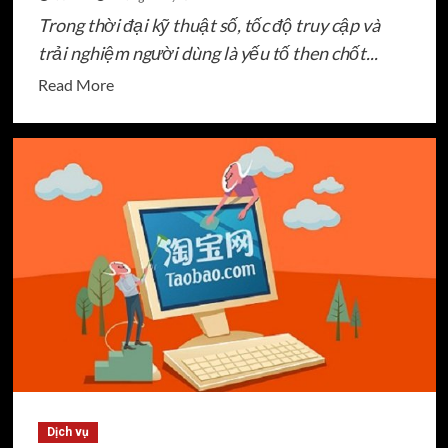
Trong thời đại kỹ thuật số, tốc độ truy cập và
trải nghiệm người dùng là yếu tố then chốt...
Read
Read More
more
about
Quả
Anh
Đào
Cute:
Từ
truyện
kinh
điển
đến
tác
phẩm
mới
Dịch vụ