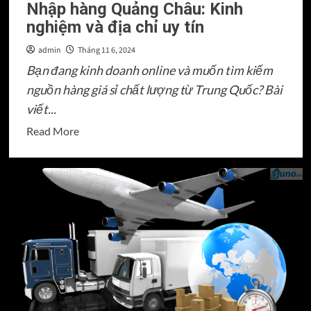
Nhập hàng Quảng Châu: Kinh
nhất,
nghiệm và địa chỉ uy tín
tất
cả
admin
Tháng 11 6, 2024
đều
Bạn đang kinh doanh online và muốn tìm kiếm
có
nguồn hàng giá sỉ chất lượng từ Trung Quốc? Bài
tại
viết...
đây.
Read
Read More
more
about
Nhập
hàng
Quảng
Châu:
Kinh
nghiệm
và
địa