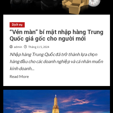
chỉ
uy
tín
Dịch vụ
“Vén màn” bí mật nhập hàng Trung
Quốc giá gốc cho người mới
admin
Tháng 11 5, 2024
Nhập hàng Trung Quốc đã trở thành lựa chọn
hàng đầu cho các doanh nghiệp và cá nhân muốn
kinh doanh...
Read
Read More
more
about
“Vén
màn”
bí