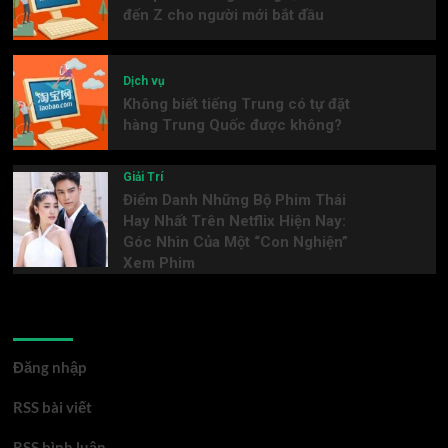
đến Z cho người mới bắt đầu
Dịch vụ
Không biết tiếng Trung có tự đặt
hàng Trung Quốc được không?
Giải Trí
Điểm Danh Những Bộ Phim Thái
Hay Nhất Trên Netflix Hiện Nay:
Góc Nhìn Của Một “Con Nghiện”
Xem Phim
Meta
Đăng nhập
RSS bài viết
RSS bình luận