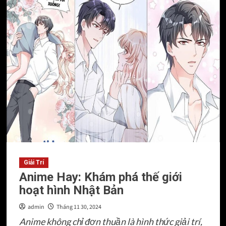
Top
5
Truyện
Tranh
Mới
Nhất
Được
Đọc
Nhiều
Trên
TruyenGiHot
Giải Trí
Anime Hay: Khám phá thế giới
hoạt hình Nhật Bản
admin
Tháng 11 30, 2024
Anime không chỉ đơn thuần là hình thức giải trí,