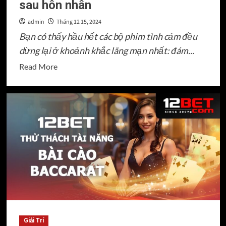
sau hôn nhân
admin
Tháng 12 15, 2024
Bạn có thấy hầu hết các bộ phim tình cảm đều
dừng lại ở khoảnh khắc lãng mạn nhất: đám...
Read
Read More
more
about
Phim
tình
cảm
hay
nói
về
tình
yêu
sau
hôn
Giải Trí