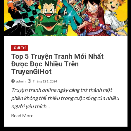
Phong
Độ
“Săn
Giá
Trị”
Của
Giải Trí
Tôi
Top 5 Truyện Tranh Mới Nhất
Được Đọc Nhiều Trên
TruyenGiHot
admin
Tháng 12 1, 2024
Truyện tranh online ngày càng trở thành một
phần không thể thiếu trong cuộc sống của nhiều
người yêu thích...
Read
Read More
more
about