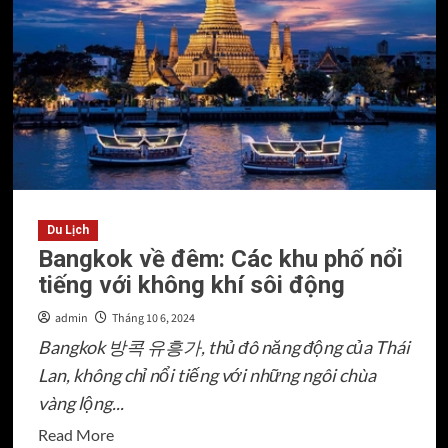
mật
nhập
hàng
Trung
Quốc
giá
gốc
cho
người
mới
Du Lịch
Bangkok về đêm: Các khu phố nổi
tiếng với không khí sôi động
admin
Tháng 10 6, 2024
Bangkok 방콕 유흥가, thủ đô năng động của Thái
Lan, không chỉ nổi tiếng với những ngôi chùa
vàng lộng...
Read
Read More