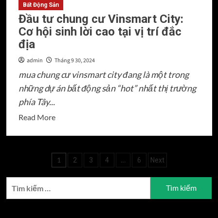
Bất Động Sản
Đầu tư chung cư Vinsmart City:
Cơ hội sinh lời cao tại vị trí đắc
địa
admin
Tháng 9 30, 2024
mua chung cư vinsmart city đang là một trong
những dự án bất động sản “hot” nhất thị trường
phía Tây...
Read
Read More
more
about
Đầu
Phân
1
…
2
3
4
6
Next
tư
trang
chung
Tìm
bài
cư
kiếm
Vinsmart
viết
cho:
City:
Bài viết mới