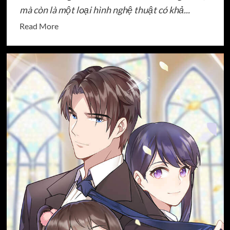
mà còn là một loại hình nghệ thuật có khả...
Read
Read More
more
about
Anime
Hay:
Khám
phá
thế
giới
hoạt
hình
Nhật
Bản