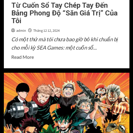
nhân
Từ Cuốn Sổ Tay Chép Tay Đến
Bảng Phong Độ “Săn Giá Trị” Của
Tôi
admin
Tháng 12 12, 2024
Có một thứ mà tôi chưa bao giờ bỏ khi chuẩn bị
cho mỗi kỳ SEA Games: một cuốn sổ...
Read
Read More
more
about
Từ
Cuốn
Sổ
Tay
Chép
Tay
Đến
Bảng