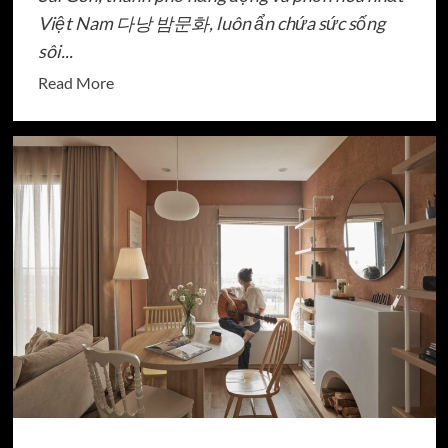
Việt Nam 다낭 밤문화, luôn ẩn chứa sức sống
sôi...
Read
Read More
more
about
Sài
Gòn
về
đêm:
Thành
phố
không
bao
giờ
ngủ