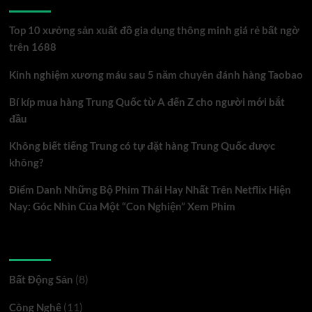
Cơ
hội
Top 10 xưởng sản xuất đồ gia dụng thông minh giá rẻ bất ngờ
sinh
trên 1688
lời
Kinh nghiệm xương máu sau 5 năm chuyên đánh hàng Taobao
cao
tại
Bí kíp mua hàng Trung Quốc từ A đến Z cho người mới bắt
vị
đầu
trí
Không biết tiếng Trung có tự đặt hàng Trung Quốc được
đắc
không?
địa
Điểm Danh Những Bộ Phim Thái Hay Nhất Trên Netflix Hiện
Nay: Góc Nhìn Của Một “Con Nghiện” Xem Phim
Danh mục
(8)
Bất Động Sản
(11)
Công Nghệ