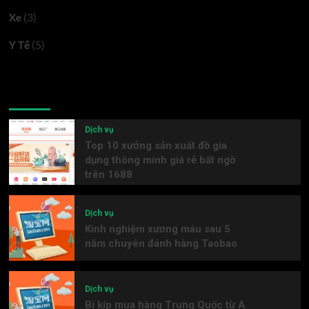
(3)
Xe
(5)
Y Tế
Latest
Popular
Trending
Dịch vụ
Top 10 xưởng sản xuất đồ gia
dụng thông minh giá rẻ bất ngờ
trên 1688
Dịch vụ
Kinh nghiệm xương máu sau 5
năm chuyên đánh hàng Taobao
Dịch vụ
Bí kíp mua hàng Trung Quốc từ A