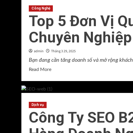
Công Nghệ
Top 5 Đơn Vị 
Chuyên Nghiệp
admin
Tháng 3 29, 2025
Bạn đang cần tăng doanh số và mở rộng khách h
Read
Read More
more
about
Top
5
Dịch vụ
Đơn
Công Ty SEO B
Vị
Quảng
Cáo