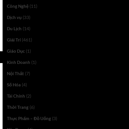
Công Nghệ
(11)
Dịch vụ
(33)
Du Lịch
(14)
Giải Trí
(461)
Giáo Dục
(1)
Kinh Doanh
(1)
Nội Thất
(7)
Số Hóa
(4)
Tài Chính
(2)
Thời Trang
(6)
Thực Phẩm – Đồ Uống
(3)