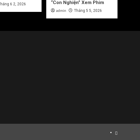
“Con Nghiện” Xem Phim
háng 6 2, 2026
admin
Tháng 5 5, 2026
Bất
Động