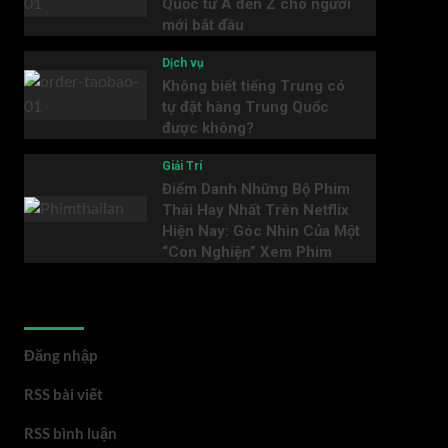
Quốc từ A đến Z cho người
mới bắt đầu
Dịch vụ
Không biết tiếng Trung có
tự đặt hàng Trung Quốc
được không?
Giải Trí
Điểm Danh Những Bộ Phim
Thái Hay Nhất Trên Netflix
Hiện Nay: Góc Nhìn Của Một
“Con Nghiện” Xem Phim
Meta
Đăng nhập
RSS bài viết
RSS bình luận