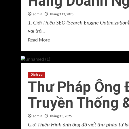
Hàng Doanh Ng
Facebook
Chuyên
admin
Tháng 3 13, 2025
Nghiệp
1. Giới Thiệu SEO (Search Engine Optimizatio
vai trò...
Read
Read More
more
about
Công
Ty
Dịch vụ
SEO
Thư Pháp Ông 
B2B:
Thu
Truyền Thống &
Hút
Khách
Hàng
admin
Tháng 3 9, 2025
Doanh
Giới Thiệu Hình ảnh ông đồ viết thư pháp từ lâ
Nghiệp