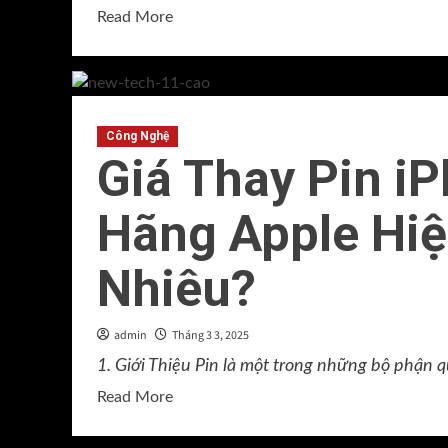
Hiệu
Read
Read More
Quả
more
about
Thư
Pháp
Công Nghệ
Ông
Giá Thay Pin i
Đồ
–
Hãng Apple Hiệ
Nghệ
Thuật
Truyền
Nhiêu?
Thống
&
admin
Tháng 3 3, 2025
Giá
1. Giới Thiệu Pin là một trong những bộ phận q
Trị
Văn
Read
Read More
Hóa
more
about