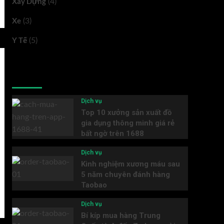
Xây Dựng
(4)
Xe
(3)
Y Tế
(5)
Latest
Popular
Trending
Dịch vụ
Top 10 xưởng sản xuất đồ
gia dụng thông minh giá rẻ
bất ngờ trên 1688
Dịch vụ
Kinh nghiệm xương máu sau
5 năm chuyên đánh hàng
Taobao
Dịch vụ
Bí kíp mua hàng Trung