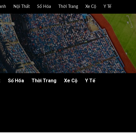
anh
Nội Thất
Số Hóa
Thời Trang
Xe Cộ
Y Tế
t
Số Hóa
Thời Trang
Xe Cộ
Y Tế
 2025