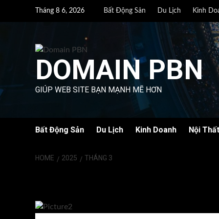
Skip
Tháng 8 6, 2026
Bất Động Sản
Du Lịch
Kinh Do
to
content
DOMAIN PBN
GIÚP WEB SITE BẠN MẠNH MẼ HƠN
Bất Động Sản
Du Lịch
Kinh Doanh
Nội Thấ
HOME
2025
THÁNG 3
Tháng:
Tháng 3