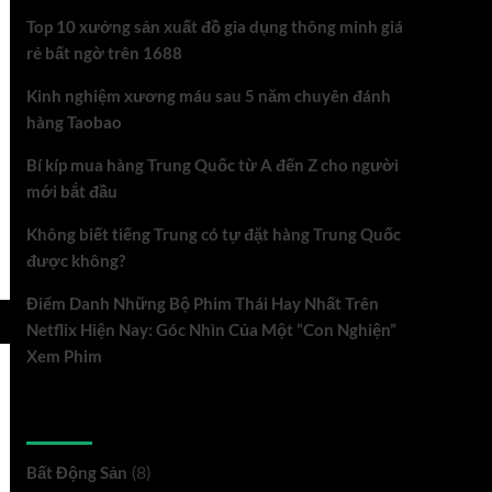
Top 10 xưởng sản xuất đồ gia dụng thông minh giá
rẻ bất ngờ trên 1688
Kinh nghiệm xương máu sau 5 năm chuyên đánh
hàng Taobao
Bí kíp mua hàng Trung Quốc từ A đến Z cho người
mới bắt đầu
Không biết tiếng Trung có tự đặt hàng Trung Quốc
được không?
Điểm Danh Những Bộ Phim Thái Hay Nhất Trên
Netflix Hiện Nay: Góc Nhìn Của Một “Con Nghiện”
Xem Phim
Danh mục
Bất Động Sản
(8)