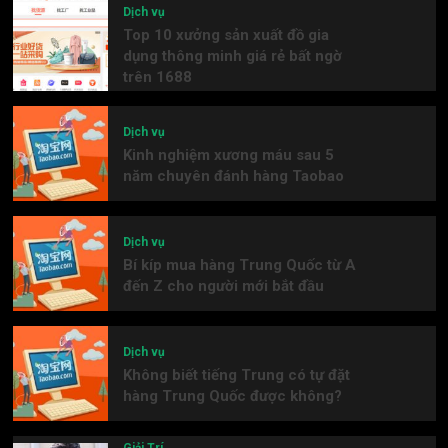
Dịch vụ
Top 10 xưởng sản xuất đồ gia
dụng thông minh giá rẻ bất ngờ
trên 1688
Dịch vụ
Kinh nghiệm xương máu sau 5
năm chuyên đánh hàng Taobao
Dịch vụ
Bí kíp mua hàng Trung Quốc từ A
đến Z cho người mới bắt đầu
Dịch vụ
Không biết tiếng Trung có tự đặt
hàng Trung Quốc được không?