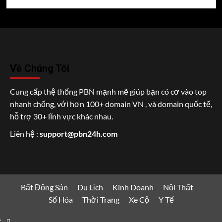
Về Chúng Tôi
Cung cấp thệ thống PBN mạnh mẽ giúp bạn có cơ vào top
nhanh chống, với hơn 100+ domain VN , và domain quốc tế,
hỗ trợ 30+ lĩnh vực khác nhau.
Liên hệ :
support@pbn24h.com
Bất Động Sản
Du Lịch
Kinh Doanh
Nội Thất
Số Hóa
Thời Trang
Xe Cộ
Y Tế
Bất