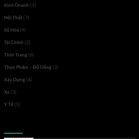
(1)
Kinh Doanh
(7)
Nội Thất
(4)
Số Hóa
(2)
Tài Chính
(6)
Thời Trang
(3)
Thực Phẩm – Đồ Uống
(4)
Xây Dựng
(3)
Xe
(5)
Y Tế
Latest
Popular
Trending