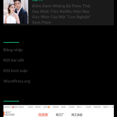
Giải Trí
Điểm Danh Những Bộ Phim Thái
Hay Nhất Trên Netflix Hiện Nay:
Góc Nhìn Của Một “Con Nghiện”
Xem Phim
Meta
Đăng nhập
RSS bài viết
RSS bình luận
WordPress.org
You may have missed