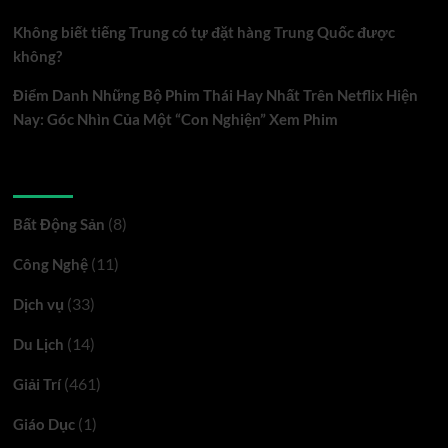
được
Không biết tiếng Trung có tự đặt hàng Trung Quốc được
không?
không?
Điểm Danh Những Bộ Phim Thái Hay Nhất Trên Netflix Hiện
Nay: Góc Nhìn Của Một “Con Nghiện” Xem Phim
Danh mục
(8)
Bất Động Sản
(11)
Công Nghệ
(33)
Dịch vụ
(14)
Du Lịch
(461)
Giải Trí
(1)
Giáo Dục