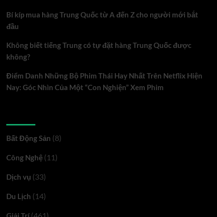
Bí kíp mua hàng Trung Quốc từ A đến Z cho người mới bắt
đầu
Không biết tiếng Trung có tự đặt hàng Trung Quốc được
không?
Điểm Danh Những Bộ Phim Thái Hay Nhất Trên Netflix Hiện
Nay: Góc Nhìn Của Một “Con Nghiện” Xem Phim
Danh mục
(8)
Bất Động Sản
(11)
Công Nghệ
(33)
Dịch vụ
(14)
Du Lịch
(461)
Giải Trí