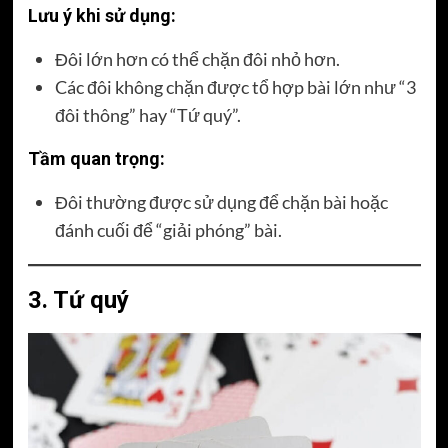
Lưu ý khi sử dụng:
Đôi lớn hơn có thể chặn đôi nhỏ hơn.
Các đôi không chặn được tổ hợp bài lớn như “3
đôi thông” hay “Tứ quý”.
Tầm quan trọng:
Đôi thường được sử dụng để chặn bài hoặc
đánh cuối để “giải phóng” bài.
3. Tứ quý