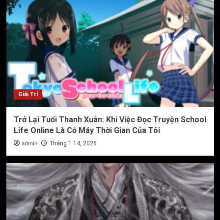
Giải Trí
Trở Lại Tuổi Thanh Xuân: Khi Việc Đọc Truyện School
Life Online Là Cỗ Máy Thời Gian Của Tôi
admin
Tháng 1 14, 2026