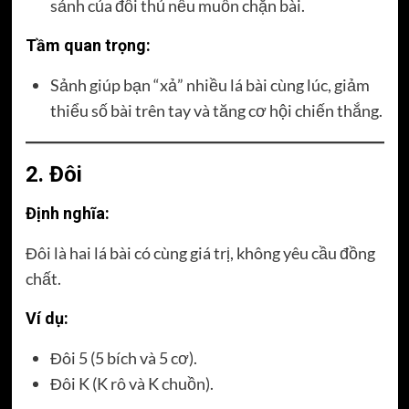
sảnh của đối thủ nếu muốn chặn bài.
Tầm quan trọng:
Sảnh giúp bạn “xả” nhiều lá bài cùng lúc, giảm
thiểu số bài trên tay và tăng cơ hội chiến thắng.
2. Đôi
Định nghĩa:
Đôi là hai lá bài có cùng giá trị, không yêu cầu đồng
chất.
Ví dụ:
Đôi 5 (5 bích và 5 cơ).
Đôi K (K rô và K chuồn).