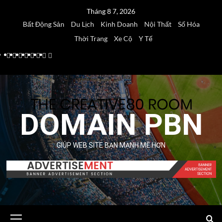
Skip
Tháng 8 7, 2026
to
Bất Động Sản
Du Lịch
Kinh Doanh
Nội Thất
Số Hóa
content
Thời Trang
Xe Cộ
Y Tế
Bất
Du
Kinh
Nội
Số
Thời
Xe
Y
Động
Lịch
Doanh
Thất
Hóa
Trang
Cộ
Tế
Sản
DOMAIN PBN
GIÚP WEB SITE BẠN MẠNH MẼ HƠN
Primary
Menu