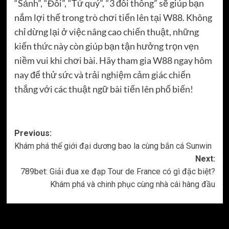
“Sảnh”, “Đôi”, “Tứ quý”, “3 đôi thông” sẽ giúp bạn
nắm lợi thế trong trò chơi tiến lên tại W88. Không
chỉ dừng lại ở việc nâng cao chiến thuật, những
kiến thức này còn giúp bạn tận hưởng trọn vẹn
niềm vui khi chơi bài. Hãy tham gia W88 ngay hôm
nay để thử sức và trải nghiệm cảm giác chiến
thắng với các thuật ngữ bài tiến lên phổ biến!
Post
Previous:
Khám phá thế giới đại dương bao la cùng bắn cá Sunwin
navigation
Next:
789bet: Giải đua xe đạp Tour de France có gì đặc biệt?
Khám phá và chinh phục cùng nhà cái hàng đầu
More Stories