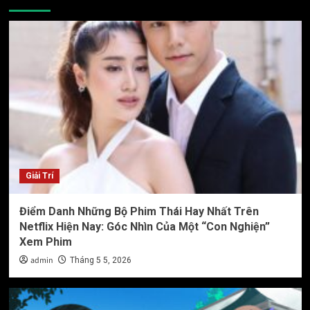
Giải Trí
Điểm Danh Những Bộ Phim Thái Hay Nhất Trên
Netflix Hiện Nay: Góc Nhìn Của Một “Con Nghiện”
Xem Phim
admin
Tháng 5 5, 2026