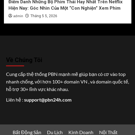
Điểm Danh Những Bộ Phim Thái Hay Nhất Trên Netflix
Hiện Nay: Góc Nhìn Của Một “Con Nghiện” Xem Phim
admin
Tháng 5 5, 2026
Về Chúng Tôi
Cung cấp thệ thống PBN mạnh mẽ giúp bạn có cơ vào top
nhanh chống, với hơn 100+ domain VN , và domain quốc tế,
hỗ trợ 30+ lĩnh vực khác nhau.
Liên hệ :
support@pbn24h.com
Bất Động Sản
Du Lịch
Kinh Doanh
Nội Thất