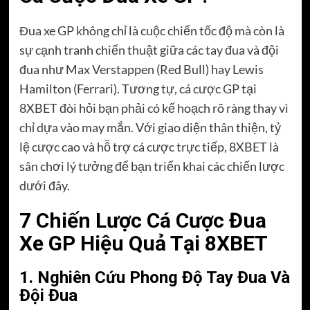
Đua xe GP không chỉ là cuộc chiến tốc độ mà còn là
sự cạnh tranh chiến thuật giữa các tay đua và đội
đua như Max Verstappen (Red Bull) hay Lewis
Hamilton (Ferrari). Tương tự, cá cược GP tại
8XBET đòi hỏi bạn phải có kế hoạch rõ ràng thay vì
chỉ dựa vào may mắn. Với giao diện thân thiện, tỷ
lệ cược cao và hỗ trợ cá cược trực tiếp, 8XBET là
sân chơi lý tưởng để bạn triển khai các chiến lược
dưới đây.
7 Chiến Lược Cá Cược Đua
Xe GP Hiệu Quả Tại 8XBET
1. Nghiên Cứu Phong Độ Tay Đua Và
Đội Đua