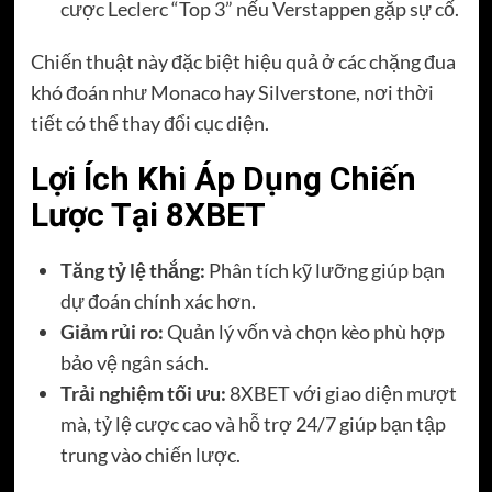
cược Leclerc “Top 3” nếu Verstappen gặp sự cố.
Chiến thuật này đặc biệt hiệu quả ở các chặng đua
khó đoán như Monaco hay Silverstone, nơi thời
tiết có thể thay đổi cục diện.
Lợi Ích Khi Áp Dụng Chiến
Lược Tại 8XBET
Tăng tỷ lệ thắng:
Phân tích kỹ lưỡng giúp bạn
dự đoán chính xác hơn.
Giảm rủi ro:
Quản lý vốn và chọn kèo phù hợp
bảo vệ ngân sách.
Trải nghiệm tối ưu:
8XBET với giao diện mượt
mà, tỷ lệ cược cao và hỗ trợ 24/7 giúp bạn tập
trung vào chiến lược.