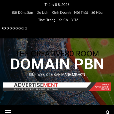
Skip
Tháng 8 8, 2026
to
Bất Động Sản
Du Lịch
Kinh Doanh
Nội Thất
Số Hóa
content
Thời Trang
Xe Cộ
Y Tế
Bất
Du
Kinh
Nội
Số
Thời
Xe
Y
Động
Lịch
Doanh
Thất
Hóa
Trang
Cộ
Tế
Sản
DOMAIN PBN
GIÚP WEB SITE BẠN MẠNH MẼ HƠN
Primary
Menu