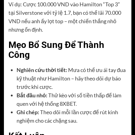
Ví dụ: Cược 100.000 VND vào Hamilton “Top 3”
tại Silverstone với tỷ lệ 1.7, bạn có thể lãi 70.000
VND nếu anh ấy lọt top – một chiến thắng nhỏ
nhưng ổn định.
Mẹo Bổ Sung Để Thành
Công
Nghiên cứu thời tiết:
Mưa có thể ưu ái tay đua
kỹ thuật như Hamilton – hãy theo dõi dự báo
trước khi cược.
Bắt đầu nhỏ:
Thử kèo với số tiền thấp để làm
quen với hệ thống 8XBET.
Ghi chép:
Theo dõi mỗi lần cược để rút kinh
nghiệm cho các chặng sau.