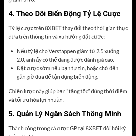
4. Theo Dõi Biến Động Tỷ Lệ Cược
Tỷ lệ cược trên 8XBET thay đổi theo thời gian thực
dựa trên thông tin và xu hướng đặt cược:
Nếu tỷ lệ cho Verstappen giảm từ 2.5 xuống
2.0, anh ấy có thể đang được đánh giá cao.
Đặt cược sớm nếu bạn tự tin, hoặc chờ đến
gần giờ đua để tận dụng biến động.
Chiến lược này giúp bạn “tăng tốc” đúng thời điểm
và tối ưu hóa lợi nhuận.
5. Quản Lý Ngân Sách Thông Minh
Thành công trong cá cược GP tại 8XBET đòi hỏi kỷ