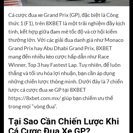
Cá cược đua xe Grand Prix (GP), đặc biệt là Công
thức 1 (F1), trên 8XBET là một trải nghiệm đầy kịch
tính, kết hợp giữa đam mê tốc độ và cơ hội kiếm
thưởng lớn. Với các giải đua danh giá như Monaco
Grand Prix hay Abu Dhabi Grand Prix, 8XBET
mang đến nhiều kèo cược hấp dẫn như Race
Winner, Top 3 hay Fastest Lap. Tuy nhiên, để luôn
thắng và tối ưu hóa lợi nhuận, bạn cần áp dụng
những chiến lược thông minh. Dưới đây là 7 chiến
lược cá cược đua xe GP tại 8XBET
https://8xbet.com.mx/
giúp bạn chiếm ưu thế
trong mọi “vòng đua”.
Tại Sao Cần Chiến Lược Khi
Cá Cược Đua Xe GP?