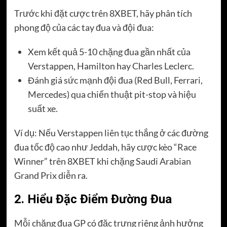
Trước khi đặt cược trên 8XBET, hãy phân tích
phong độ của các tay đua và đội đua:
Xem kết quả 5-10 chặng đua gần nhất của
Verstappen, Hamilton hay Charles Leclerc.
Đánh giá sức mạnh đội đua (Red Bull, Ferrari,
Mercedes) qua chiến thuật pit-stop và hiệu
suất xe.
Ví dụ: Nếu Verstappen liên tục thắng ở các đường
đua tốc độ cao như Jeddah, hãy cược kèo “Race
Winner” trên 8XBET khi chặng Saudi Arabian
Grand Prix diễn ra.
2. Hiểu Đặc Điểm Đường Đua
Mỗi chặng đua GP có đặc trưng riêng ảnh hưởng