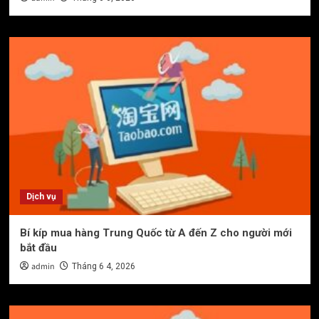
Dịch vụ
Bí kíp mua hàng Trung Quốc từ A đến Z cho người mới
bắt đầu
admin
Tháng 6 4, 2026