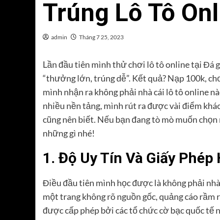
Trúng Lô Tô Onl
admin
Tháng 7 25, 2023
Lần đầu tiên mình thử chơi lô tô online tại
Đá 
“thưởng lớn, trúng dễ”. Kết quả? Nạp 100k, chơ
mình nhận ra không phải nhà cái lô tô online n
nhiều nền tảng, mình rút ra được vài điểm khác 
cũng nên biết. Nếu bạn đang tò mò muốn chọn m
những gì nhé!
1. Độ Uy Tín Và Giấy Phép
Điều đầu tiên mình học được là không phải nhà 
một trang không rõ nguồn gốc, quảng cáo rầm r
được cấp phép bởi các tổ chức cờ bạc quốc t