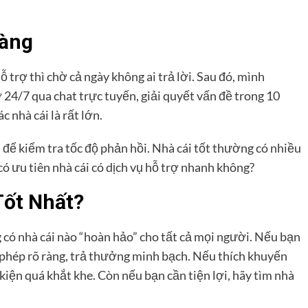
Hàng
hỗ trợ thì chờ cả ngày không ai trả lời. Sau đó, mình
 24/7 qua chat trực tuyến, giải quyết vấn đề trong 10
c nhà cái là rất lớn.
i để kiểm tra tốc độ phản hồi. Nhà cái tốt thường có nhiều
có ưu tiên nhà cái có dịch vụ hỗ trợ nhanh không?
Tốt Nhất?
g có nhà cái nào “hoàn hảo” cho tất cả mọi người. Nếu bạn
 phép rõ ràng, trả thưởng minh bạch. Nếu thích khuyến
kiện quá khắt khe. Còn nếu bạn cần tiện lợi, hãy tìm nhà