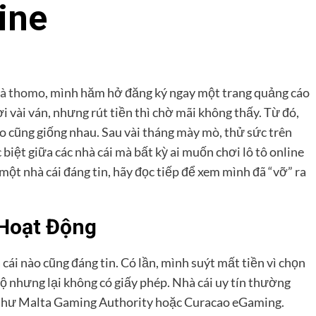
ine
gà thomo
, mình hăm hở đăng ký ngay một trang quảng cáo
i vài ván, nhưng rút tiền thì chờ mãi không thấy. Từ đó,
ào cũng giống nhau. Sau vài tháng mày mò, thử sức trên
biệt giữa các nhà cái mà bất kỳ ai muốn chơi lô tô online
ột nhà cái đáng tin, hãy đọc tiếp để xem mình đã “vỡ” ra
 Hoạt Động
cái nào cũng đáng tin. Có lần, mình suýt mất tiền vì chọn
ộ nhưng lại không có giấy phép. Nhà cái uy tín thường
ế như Malta Gaming Authority hoặc Curacao eGaming.