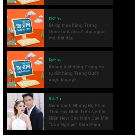
Dịch vụ
Bí kíp mua hàng Trung
Quốc từ A đến Z cho người
mới bắt đầu
Dịch vụ
Không biết tiếng Trung có
tự đặt hàng Trung Quốc
được không?
Giải Trí
Điểm Danh Những Bộ Phim
Thái Hay Nhất Trên Netflix
Hiện Nay: Góc Nhìn Của Một
“Con Nghiện” Xem Phim