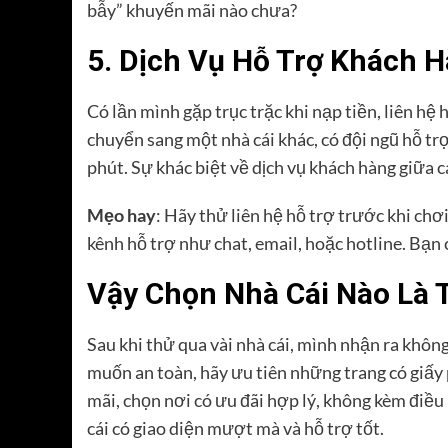
bẫy” khuyến mãi nào chưa?
5. Dịch Vụ Hỗ Trợ Khách 
Có lần mình gặp trục trặc khi nạp tiền, liên hệ 
chuyển sang một nhà cái khác, có đội ngũ hỗ trợ
phút. Sự khác biệt về dịch vụ khách hàng giữa cá
Mẹo hay
: Hãy thử liên hệ hỗ trợ trước khi chơ
kênh hỗ trợ như chat, email, hoặc hotline. Bạn 
Vậy Chọn Nhà Cái Nào Là 
Sau khi thử qua vài nhà cái, mình nhận ra khôn
muốn an toàn, hãy ưu tiên những trang có giấy
mãi, chọn nơi có ưu đãi hợp lý, không kèm điều 
cái có giao diện mượt mà và hỗ trợ tốt.