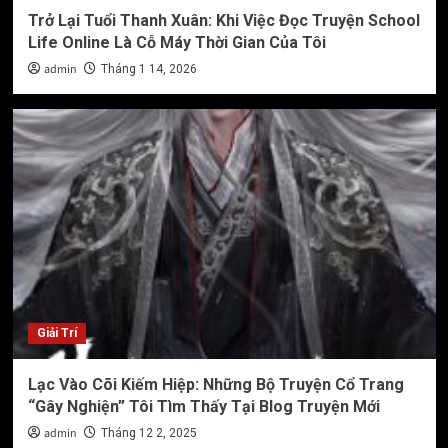
Trở Lại Tuổi Thanh Xuân: Khi Việc Đọc Truyện School
Life Online Là Cỗ Máy Thời Gian Của Tôi
admin
Tháng 1 14, 2026
Giải Trí
Lạc Vào Cõi Kiếm Hiệp: Những Bộ Truyện Cổ Trang
“Gây Nghiện” Tôi Tìm Thấy Tại Blog Truyện Mới
admin
Tháng 12 2, 2025