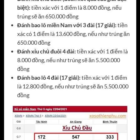
biệt):
tiền xác với 1 điểm là 8.000 đồng, nếu
trúng sẽ ăn 650.000 đồng
Đánh bao lô miền Nam với 3 đài (17 giải):
tiền
xác có 1 điểm là 13.600 đồng, nếu như trúng ăn
650.000 đồng
Đánh xỉu chủ đuôi 4 đài:
tiền xác với 1 điểm là
8.000 đồng, nếu như trúng sẽ ăn 5.500.000
đồng
Đánh bao lô 4 đài (17 giải):
tiền xác với 1 điểm
là 12.800 đồng, nếu như trúng sẽ ăn 5.500.000
đồng