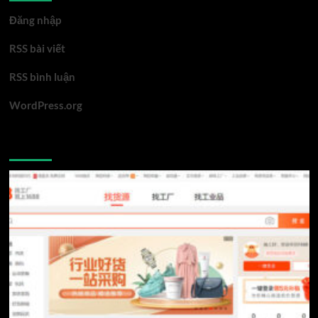
Đăng nhập
RSS bài viết
RSS bình luận
WordPress.org
You may have missed