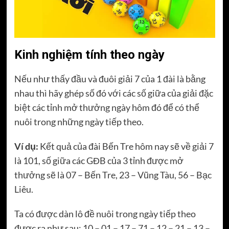
Kinh nghiệm tính theo ngày
Nếu như thấy đầu và đuôi giải 7 của 1 đài là bằng
nhau thì hãy ghép số đó với các số giữa của giải đặc
biệt các tỉnh mở thưởng ngày hôm đó để có thể
nuôi trong những ngày tiếp theo.
Ví dụ:
Kết quả của đài Bến Tre hôm nay sẽ về giải 7
là 101, số giữa các GĐB của 3 tỉnh được mở
thưởng sẽ là 07 – Bến Tre, 23 – Vũng Tàu, 56 – Bạc
Liêu.
Ta có được dàn lô đề nuôi trong ngày tiếp theo
được ra như sau: 10 – 01 – 17 – 71 – 12 – 21 – 13 –