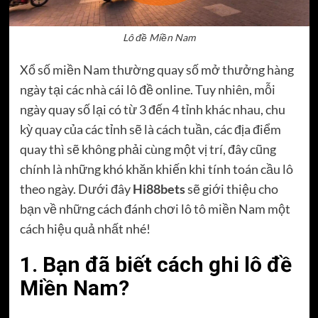
Lô đề Miền Nam
Xổ số miền Nam thường quay số mở thưởng hàng
ngày tại các nhà cái lô đề online. Tuy nhiên, mỗi
ngày quay số lại có từ 3 đến 4 tỉnh khác nhau, chu
kỳ quay của các tỉnh sẽ là cách tuần, các địa điểm
quay thì sẽ không phải cùng một vị trí, đây cũng
chính là những khó khăn khiến khi tính toán cầu lô
theo ngày. Dưới đây
Hi88bets
sẽ giới thiệu cho
bạn về những cách đánh chơi lô tô miền Nam một
cách hiệu quả nhất nhé!
1. Bạn đã biết cách ghi lô đề
Miền Nam?