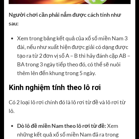
Người chơi cần phải nắm được cách tính như
sau:
Xem trong bảng kết quả của xổ số miền Nam 3
đài, nếu như xuất hiện được giải có dạng được
tạo ra từ 2 đơn vị số A – B thì hãy đánh cặp AB –
BA trong 3 ngày tiếp theo đó, có thể sẽ nuôi
thêm lên đến khung trong 5 ngày.
Kinh nghiệm tính theo lô rơi
Có 2 loại lô rơi chính đó là lô rơi từ đề và lô rơi từ
lô.
Dò lô đề miền Nam theo lô rơi từ đề:
Xem
những kết quả xổ số miền Nam đã ra trong