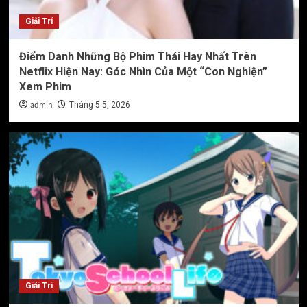
Giải Trí
Điểm Danh Những Bộ Phim Thái Hay Nhất Trên
Netflix Hiện Nay: Góc Nhìn Của Một “Con Nghiện”
Xem Phim
admin
Tháng 5 5, 2026
Giải Trí