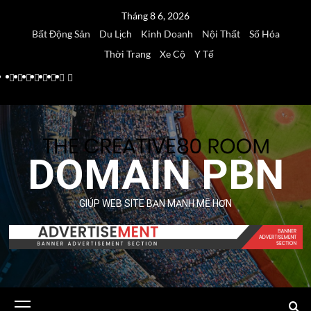
Skip
Tháng 8 6, 2026
to
Bất Động Sản
Du Lịch
Kinh Doanh
Nội Thất
Số Hóa
content
Thời Trang
Xe Cộ
Y Tế
Bất
Du
Kinh
Nội
Số
Thời
Xe
Y
Động
Lịch
Doanh
Thất
Hóa
Trang
Cộ
Tế
Sản
DOMAIN PBN
GIÚP WEB SITE BẠN MẠNH MẼ HƠN
Primary
Menu