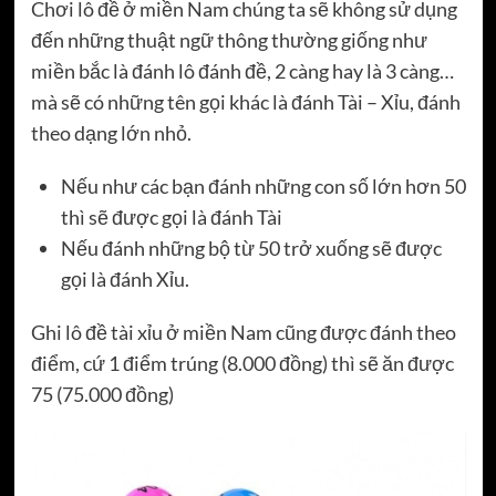
Chơi lô đề ở miền Nam chúng ta sẽ không sử dụng
đến những thuật ngữ thông thường giống như
miền bắc là đánh lô đánh đề, 2 càng hay là 3 càng…
mà sẽ có những tên gọi khác là đánh Tài – Xỉu, đánh
theo dạng lớn nhỏ.
Nếu như các bạn đánh những con số lớn hơn 50
thì sẽ được gọi là đánh Tài
Nếu đánh những bộ từ 50 trở xuống sẽ được
gọi là đánh Xỉu.
Ghi lô đề tài xỉu ở miền Nam cũng được đánh theo
điểm, cứ 1 điểm trúng (8.000 đồng) thì sẽ ăn được
75 (75.000 đồng)