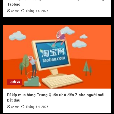
Taobao
admin
Tháng 6 6, 2026
Dịch vụ
Bí kíp mua hàng Trung Quốc từ A đến Z cho người mới
bắt đầu
admin
Tháng 6 4, 2026