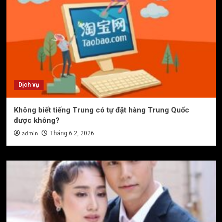
Dịch vụ
Không biết tiếng Trung có tự đặt hàng Trung Quốc
được không?
admin
Tháng 6 2, 2026