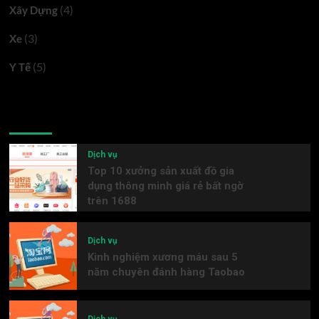
(4)
Xây Dựng
(3)
Xe
(5)
Y Tế
Latest
Popular
Trending
Dịch vụ
Top 10 xưởng sản xuất đồ gia
dụng thông minh giá rẻ bất ngờ
trên 1688
Dịch vụ
Kinh nghiệm xương máu sau 5
năm chuyên đánh hàng Taobao
Dịch vụ