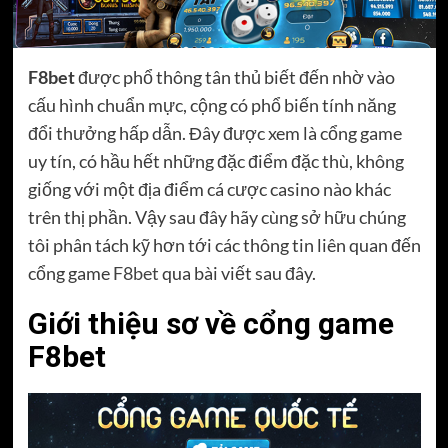
F8bet
được phổ thông tân thủ biết đến nhờ vào
cấu hình chuẩn mực, cộng có phổ biến tính năng
đổi thưởng hấp dẫn. Đây được xem là cổng game
uy tín, có hầu hết những đặc điểm đặc thù, không
giống với một địa điểm cá cược casino nào khác
trên thị phần. Vậy sau đây hãy cùng sở hữu chúng
tôi phân tách kỹ hơn tới các thông tin liên quan đến
cổng game
F8bet
qua bài viết sau đây.
Giới thiệu sơ về cổng game
F8bet