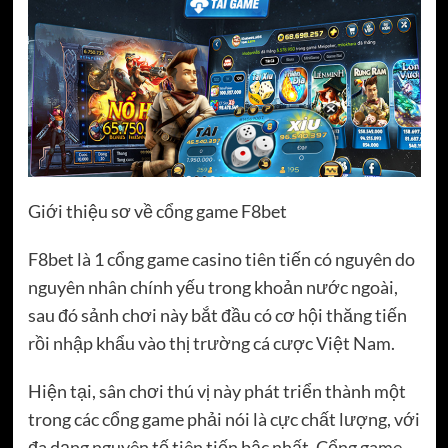
Giới thiệu sơ về cổng game F8bet
F8bet
là 1 cổng game casino tiên tiến có nguyên do
nguyên nhân chính yếu trong khoản nước ngoài,
sau đó sảnh chơi này bắt đầu có cơ hội thăng tiến
rồi nhập khẩu vào thị trường cá cược Việt Nam.
Hiện tại, sân chơi thú vị này phát triển thành một
trong các cổng game phải nói là cực chất lượng, với
đa dạng nguyên tố tiên tiến bậc nhất. Cổng game