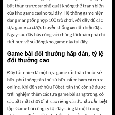
bất thần trước sự phổ quát không thể tranh biện
của kho game casino tại đây. Hệ thống game hiện
đang mang tổng hợp 100 trò chơi, với đầy đủ các
tựa game cá cược truyền thống xen lẫn hiện đại.
Ngay sau đây hãy cùng với chúng tôi khám phá chi
tiết hơn về số đông kho game này tại đây.
Game bài đổi thưởng hấp dẫn, tỷ lệ
đổi thưởng cao
Đây tất nhiên là một tựa game rất thân thuộc sở
hữu phổ thông tân thủ sở hữu niềm ham cá cược
online. Khi đến sở hữu F8bet, tân thủ còn sẽ được
trải nghiệm thêm các tựa game bài sang trọng, có
các bắt mắt chơi đỉnh cao riêng và sức hấp dẫn biệt
lập. Game bài công ty tại đây cũng là một trong