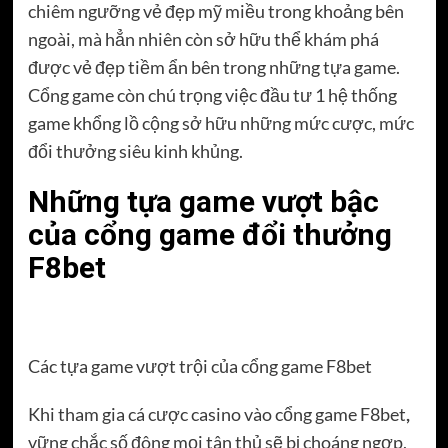
chiêm ngưỡng vẻ đẹp mỹ miều trong khoảng bên
ngoài, mà hẳn nhiên còn sở hữu thể khám phá
được vẻ đẹp tiềm ẩn bên trong những tựa game.
Cổng game còn chú trọng việc đầu tư 1 hệ thống
game khổng lồ cộng sở hữu những mức cược, mức
đổi thưởng siêu kinh khủng.
Những tựa game vượt bậc
của cổng game đổi thưởng
F8bet
Các tựa game vượt trội của cổng game F8bet
Khi tham gia cá cược casino vào cổng game F8bet
,
vững chắc số đông mọi tân thủ sẽ bị choáng ngợp,