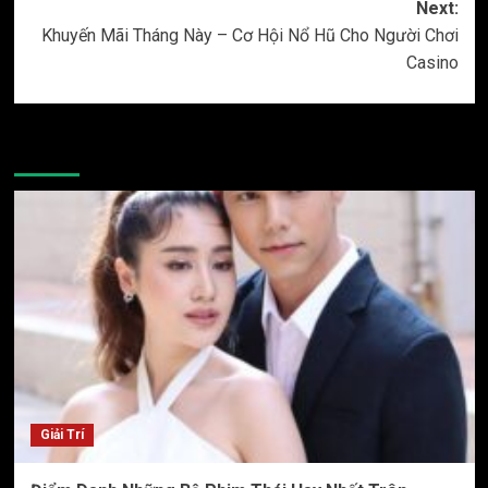
Next:
Khuyến Mãi Tháng Này – Cơ Hội Nổ Hũ Cho Người Chơi
Casino
More Stories
Giải Trí