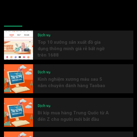
Latest
Popular
Trending
Dịch vụ
Top 10 xưởng sản xuất đồ gia
dụng thông minh giá rẻ bất ngờ
trên 1688
Dịch vụ
Kinh nghiệm xương máu sau 5
năm chuyên đánh hàng Taobao
Dịch vụ
Bí kíp mua hàng Trung Quốc từ A
đến Z cho người mới bắt đầu