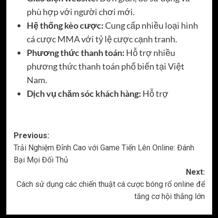
phù hợp với người chơi mới.
Hệ thống kèo cược:
Cung cấp nhiều loại hình
cá cược MMA với tỷ lệ cược cạnh tranh.
Phương thức thanh toán:
Hỗ trợ nhiều
phương thức thanh toán phổ biến tại Việt
Nam.
Dịch vụ chăm sóc khách hàng:
Hỗ trợ
Post
Previous:
Trải Nghiệm Đỉnh Cao với Game Tiến Lên Online: Đánh
navigation
Bại Mọi Đối Thủ
Next:
Cách sử dụng các chiến thuật cá cược bóng rổ online để
tăng cơ hội thắng lớn