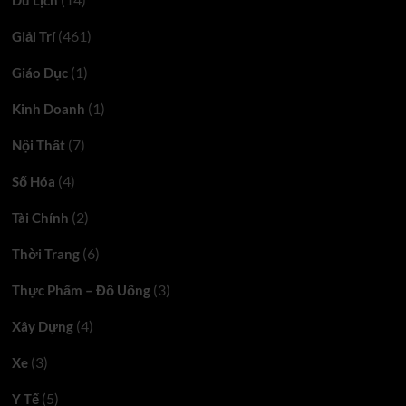
(461)
Giải Trí
(1)
Giáo Dục
(1)
Kinh Doanh
(7)
Nội Thất
(4)
Số Hóa
(2)
Tài Chính
(6)
Thời Trang
(3)
Thực Phẩm – Đồ Uống
(4)
Xây Dựng
(3)
Xe
(5)
Y Tế