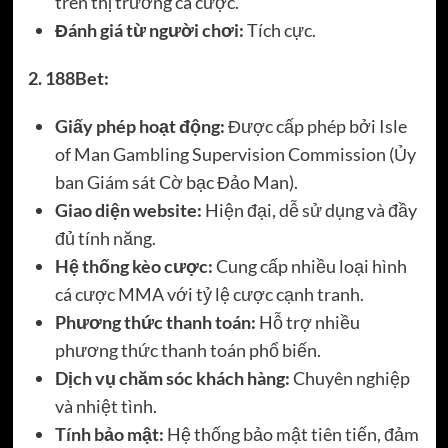
trên thị trường cá cược.
Đánh giá từ người chơi:
Tích cực.
2. 188Bet:
Giấy phép hoạt động:
Được cấp phép bởi Isle
of Man Gambling Supervision Commission (Ủy
ban Giám sát Cờ bạc Đảo Man).
Giao diện website:
Hiện đại, dễ sử dụng và đầy
đủ tính năng.
Hệ thống kèo cược:
Cung cấp nhiều loại hình
cá cược MMA với tỷ lệ cược cạnh tranh.
Phương thức thanh toán:
Hỗ trợ nhiều
phương thức thanh toán phổ biến.
Dịch vụ chăm sóc khách hàng:
Chuyên nghiệp
và nhiệt tình.
Tính bảo mật:
Hệ thống bảo mật tiên tiến, đảm