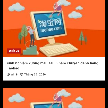
Dịch vụ
Kinh nghiệm xương máu sau 5 năm chuyên đánh hàng
Taobao
admin
Tháng 6 6, 2026