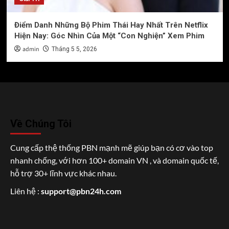
Điểm Danh Những Bộ Phim Thái Hay Nhất Trên Netflix
Hiện Nay: Góc Nhìn Của Một “Con Nghiện” Xem Phim
admin
Tháng 5 5, 2026
Về Chúng Tôi
Cung cấp thệ thống PBN mạnh mẽ giúp bạn có cơ vào top
nhanh chống, với hơn 100+ domain VN , và domain quốc tế,
hỗ trợ 30+ lĩnh vực khác nhau.
Liên hệ :
support@pbn24h.com