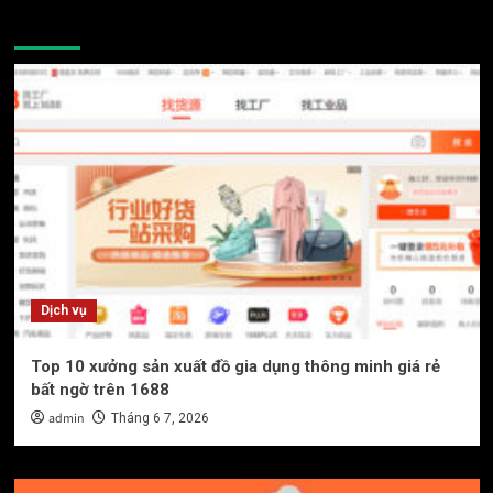
You may have missed
Dịch vụ
Top 10 xưởng sản xuất đồ gia dụng thông minh giá rẻ
bất ngờ trên 1688
admin
Tháng 6 7, 2026