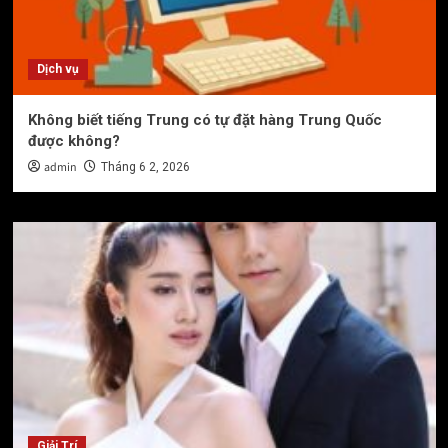
Dịch vụ
Không biết tiếng Trung có tự đặt hàng Trung Quốc
được không?
admin
Tháng 6 2, 2026
Giải Trí