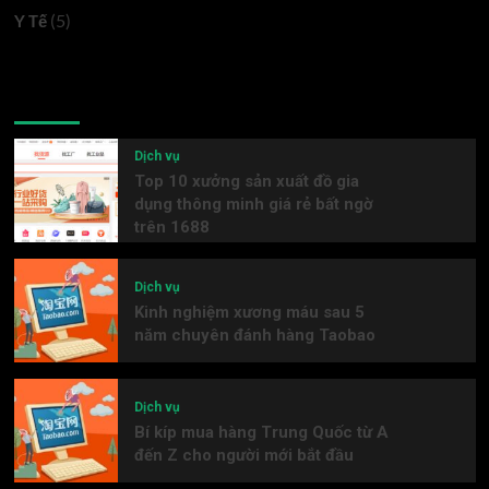
(5)
Y Tế
Latest
Popular
Trending
Dịch vụ
Top 10 xưởng sản xuất đồ gia
dụng thông minh giá rẻ bất ngờ
trên 1688
Dịch vụ
Kinh nghiệm xương máu sau 5
năm chuyên đánh hàng Taobao
Dịch vụ
Bí kíp mua hàng Trung Quốc từ A
đến Z cho người mới bắt đầu