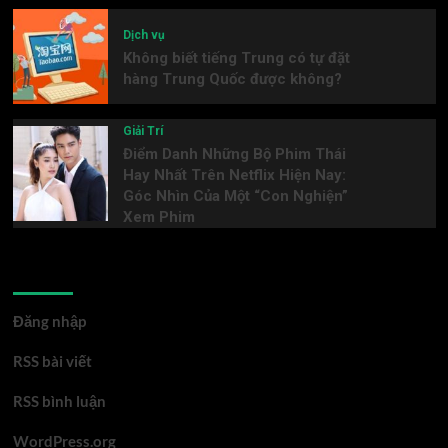
Dịch vụ
Không biết tiếng Trung có tự đặt
hàng Trung Quốc được không?
Giải Trí
Điểm Danh Những Bộ Phim Thái
Hay Nhất Trên Netflix Hiện Nay:
Góc Nhìn Của Một “Con Nghiện”
Xem Phim
Meta
Đăng nhập
RSS bài viết
RSS bình luận
WordPress.org