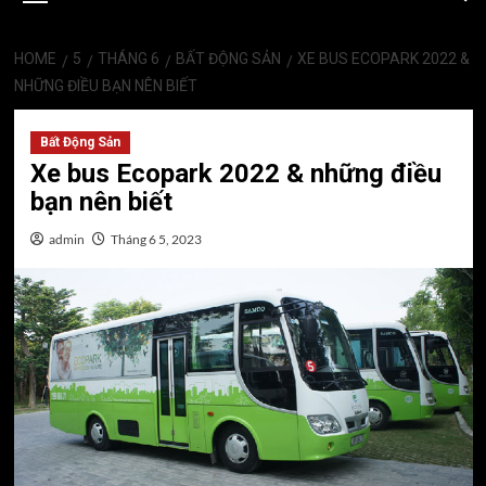
HOME
5
THÁNG 6
BẤT ĐỘNG SẢN
XE BUS ECOPARK 2022 &
NHỮNG ĐIỀU BẠN NÊN BIẾT
Bất Động Sản
Xe bus Ecopark 2022 & những điều
bạn nên biết
admin
Tháng 6 5, 2023