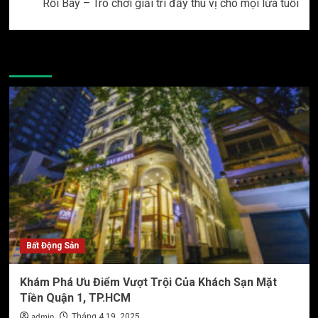
Rối Bay – Trò chơi giải trí đầy thú vị cho mọi lứa tuổi
More Stories
Bất Động Sản
Khám Phá Ưu Điểm Vượt Trội Của Khách Sạn Mặt
Tiền Quận 1, TP.HCM
admin
Tháng 4 19, 2025