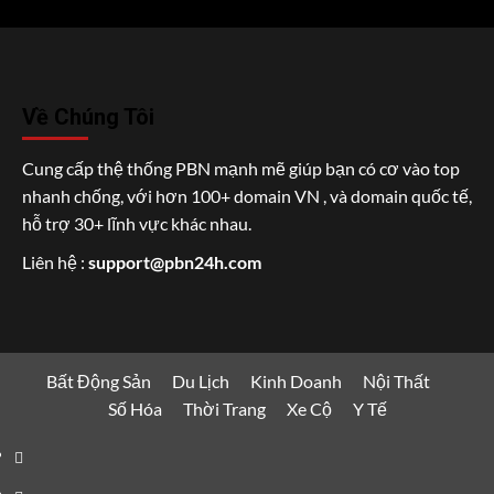
Về Chúng Tôi
Cung cấp thệ thống PBN mạnh mẽ giúp bạn có cơ vào top
nhanh chống, với hơn 100+ domain VN , và domain quốc tế,
hỗ trợ 30+ lĩnh vực khác nhau.
Liên hệ :
support@pbn24h.com
Bất Động Sản
Du Lịch
Kinh Doanh
Nội Thất
Số Hóa
Thời Trang
Xe Cộ
Y Tế
Bất
Động
Du