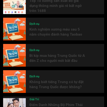
Top 10 xưởng sản xuất đồ gia
dụng thông minh giá rẻ bất ngờ
trên 1688
Dịch vụ
Kinh nghiệm xương máu sau 5
năm chuyên đánh hàng Taobao
Dịch vụ
Bí kíp mua hàng Trung Quốc từ A
đến Z cho người mới bắt đầu
Dịch vụ
Không biết tiếng Trung có tự đặt
hàng Trung Quốc được không?
Giải Trí
Điểm Danh Những Bộ Phim Thái