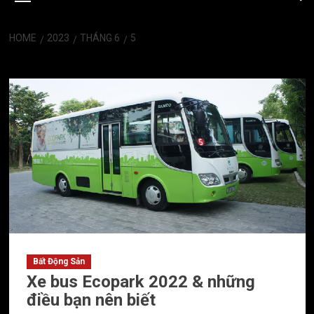
HOME
2023
THÁNG 6
5
Ngày:
Tháng 6 5, 2023
Bất Động Sản
Xe bus Ecopark 2022 & những
điều bạn nên biết