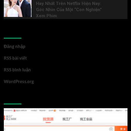
Hay Nhất Trên Netflix Hiện Nay:
Góc Nhìn Của Một “Con Nghiện”
Xem Phim
Meta
Đăng nhập
RSS bài viết
RSS bình luận
WordPress.org
You may have missed