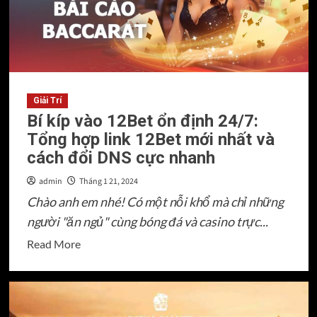
Dụng
Ngay
Ưu
Đãi
Hấp
Dẫn
Giải Trí
Đang
Bí kíp vào 12Bet ổn định 24/7:
Chờ
Tổng hợp link 12Bet mới nhất và
Đón
cách đổi DNS cực nhanh
Bạn
admin
Tháng 1 21, 2024
Chào anh em nhé! Có một nỗi khổ mà chỉ những
người "ăn ngủ" cùng bóng đá và casino trực...
Read
Read More
more
about
Bí
kíp