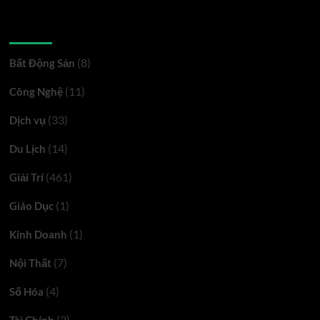
Một
Danh mục
Người
Từng
(8)
Bất Động Sản
“Tim
Bay
(11)
Công Nghệ
Khỏi
(33)
Dịch vụ
Lồng
Ngực”
(14)
Du Lịch
(461)
Giải Trí
(1)
Giáo Dục
(1)
Kinh Doanh
(7)
Nội Thất
(4)
Số Hóa
(2)
Tài Chính