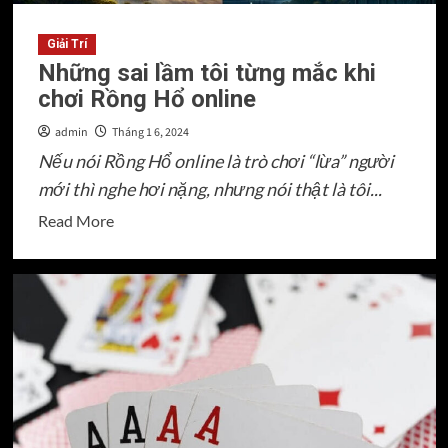
Giải Trí
Những sai lầm tôi từng mắc khi
chơi Rồng Hổ online
admin
Tháng 1 6, 2024
Nếu nói Rồng Hổ online là trò chơi “lừa” người
mới thì nghe hơi nặng, nhưng nói thật là tôi...
Read
Read More
more
about
Những
sai
lầm
tôi
từng
mắc
khi