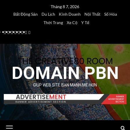
Skip
Tháng 8 7, 2026
to
Bất Động Sản
Du Lịch
Kinh Doanh
Nội Thất
Số Hóa
content
Thời Trang
Xe Cộ
Y Tế
Bất
Du
Kinh
Nội
Số
Thời
Xe
Y
Động
Lịch
Doanh
Thất
Hóa
Trang
Cộ
Tế
Sản
DOMAIN PBN
GIÚP WEB SITE BẠN MẠNH MẼ HƠN
Primary
Menu