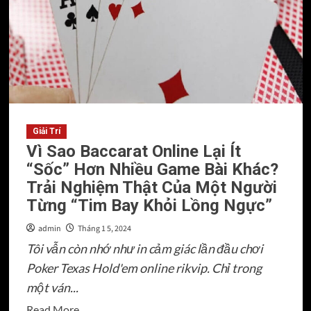
chơi
Rồng
Hổ
online
Giải Trí
Vì Sao Baccarat Online Lại Ít
“Sốc” Hơn Nhiều Game Bài Khác?
Trải Nghiệm Thật Của Một Người
Từng “Tim Bay Khỏi Lồng Ngực”
admin
Tháng 1 5, 2024
Tôi vẫn còn nhớ như in cảm giác lần đầu chơi
Poker Texas Hold'em online rikvip. Chỉ trong
một ván...
Read
Read More