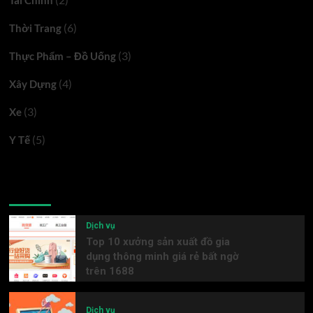
(6)
Thời Trang
(3)
Thực Phẩm – Đồ Uống
(4)
Xây Dựng
(3)
Xe
(5)
Y Tế
Latest
Popular
Trending
Dịch vụ
Top 10 xưởng sản xuất đồ gia
dụng thông minh giá rẻ bất ngờ
trên 1688
Dịch vụ