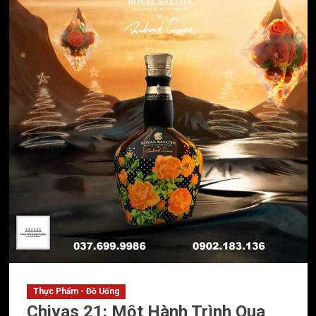
vào
12Bet
ổn
định
24/7:
Tổng
hợp
link
12Bet
mới
nhất
và
cách
đổi
DNS
cực
Thực Phẩm - Đồ Uống
nhanh
Chivas 21: Một Hành Trình Qua