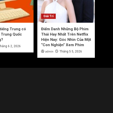
Giải Trí
 tiếng Trung có
Điểm Danh Những Bộ Phim
g Trung Quốc
Thái Hay Nhất Trên Netflix
g?
Hiện Nay: Góc Nhìn Của Một
“Con Nghiện” Xem Phim
háng 6 2, 2026
admin
Tháng 5 5, 2026