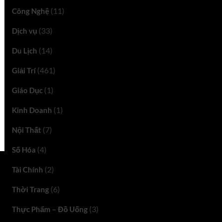
(11)
Công Nghệ
(33)
Dịch vụ
(14)
Du Lịch
(461)
Giải Trí
(1)
Giáo Dục
(1)
Kinh Doanh
(7)
Nội Thất
(4)
Số Hóa
(2)
Tài Chính
(6)
Thời Trang
(3)
Thực Phẩm – Đồ Uống