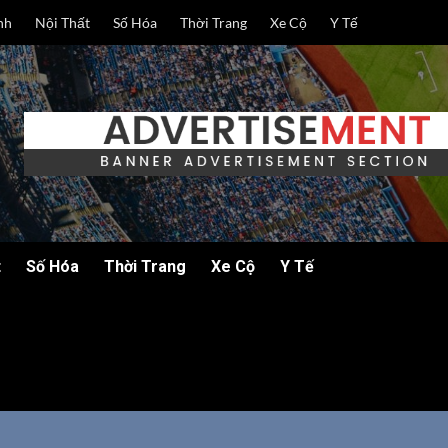
nh
Nội Thất
Số Hóa
Thời Trang
Xe Cộ
Y Tế
t
Số Hóa
Thời Trang
Xe Cộ
Y Tế
1, 2024