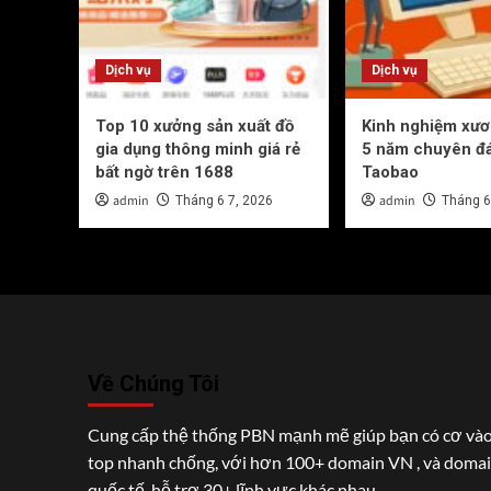
Dịch vụ
Dịch vụ
Top 10 xưởng sản xuất đồ
Kinh nghiệm xư
gia dụng thông minh giá rẻ
5 năm chuyên đ
bất ngờ trên 1688
Taobao
admin
admin
Tháng 6 7, 2026
Tháng 6
Về Chúng Tôi
Cung cấp thệ thống PBN mạnh mẽ giúp bạn có cơ và
top nhanh chống, với hơn 100+ domain VN , và doma
quốc tế, hỗ trợ 30+ lĩnh vực khác nhau.