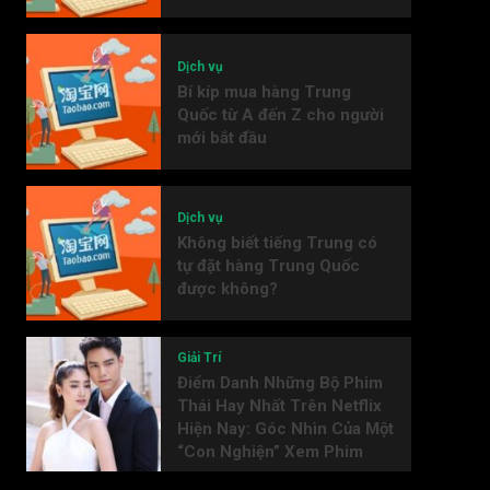
Dịch vụ
Bí kíp mua hàng Trung
Quốc từ A đến Z cho người
mới bắt đầu
Dịch vụ
Không biết tiếng Trung có
tự đặt hàng Trung Quốc
được không?
Giải Trí
Điểm Danh Những Bộ Phim
Thái Hay Nhất Trên Netflix
Hiện Nay: Góc Nhìn Của Một
“Con Nghiện” Xem Phim