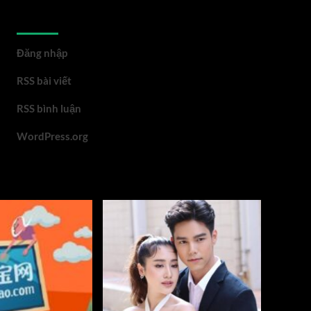
Meta
Đăng nhập
RSS bài viết
RSS bình luận
WordPress.org