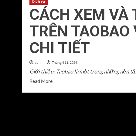
Dịch vụ
CÁCH XEM VÀ T
TRÊN TAOBAO 
CHI TIẾT
admin
Tháng 4 11, 2024
Giới thiệu: Taobao là một trong những nền tản
Read
Read More
more
about
CÁCH
XEM
VÀ
TÍNH
PHÍ