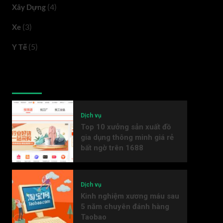
(4)
Xây Dựng
(3)
Xe
(5)
Y Tế
Latest
Popular
Trending
Dịch vụ
Top 10 xưởng sản xuất đồ
gia dụng thông minh giá rẻ
bất ngờ trên 1688
Dịch vụ
Kinh nghiệm xương máu sau
5 năm chuyên đánh hàng
Taobao