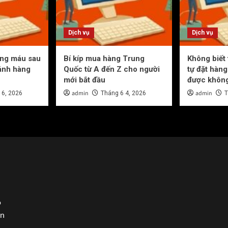
Dịch vụ
Dịch vụ
ơng máu sau
Bí kíp mua hàng Trung
Không biết
ánh hàng
Quốc từ A đến Z cho người
tự đặt hàn
mới bắt đầu
được khôn
admin
admin
 6, 2026
Tháng 6 4, 2026
T
o
in