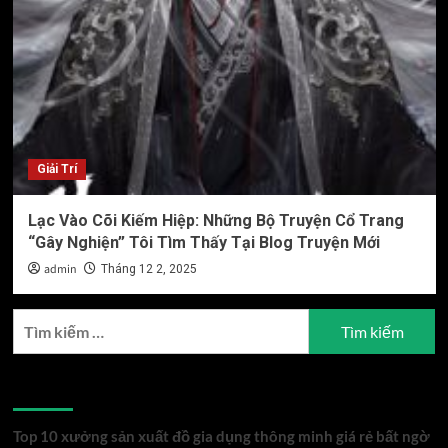
Giải Trí
Lạc Vào Cõi Kiếm Hiệp: Những Bộ Truyện Cổ Trang
“Gây Nghiện” Tôi Tìm Thấy Tại Blog Truyện Mới
admin
Tháng 12 2, 2025
Tìm
kiếm
cho:
Bài viết mới
Top 10 xưởng sản xuất đồ gia dụng thông minh giá rẻ bất ngờ