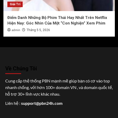
Giải Trí
Điểm Danh Những Bộ Phim Thái Hay Nhất Trên Netflix
Hiện Nay: Góc Nhìn Của Một “Con Nghiện” Xem Phim
admin
Tháng 5 5, 2026
Về Chúng Tôi
Cung cấp thệ thống PBN mạnh mẽ giúp bạn có cơ vào top
nhanh chống, với hơn 100+ domain VN , và domain quốc tế,
hỗ trợ 30+ lĩnh vực khác nhau.
Liên hệ :
support@pbn24h.com