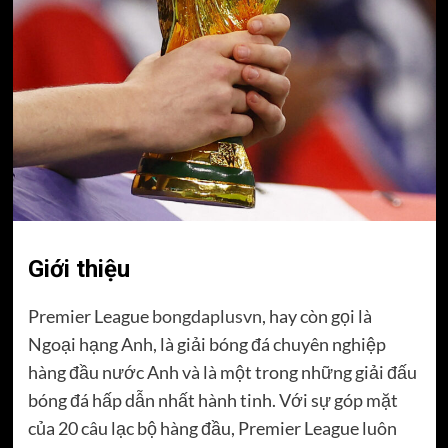
Giới thiệu
Premier League
bongdaplusvn
, hay còn gọi là
Ngoại hạng Anh, là giải bóng đá chuyên nghiệp
hàng đầu nước Anh và là một trong những giải đấu
bóng đá hấp dẫn nhất hành tinh. Với sự góp mặt
của 20 câu lạc bộ hàng đầu, Premier League luôn