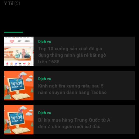
(5)
Y Tế
Latest
Popular
Trending
Dịch vụ
Top 10 xưởng sản xuất đồ gia
dụng thông minh giá rẻ bất ngờ
trên 1688
Dịch vụ
Kinh nghiệm xương máu sau 5
năm chuyên đánh hàng Taobao
Dịch vụ
Bí kíp mua hàng Trung Quốc từ A
đến Z cho người mới bắt đầu