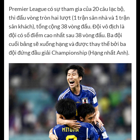
Premier League có sự tham gia của 20 câu lạc bộ,
thi đấu vòng tròn hai lượt (1 trận sân nhà và 1 trận
sân khách), tổng cộng 38 vòng đấu. Đội vô địch là
đội có số điểm cao nhất sau 38 vòng đấu. Ba đội
cuối bảng sẽ xuống hạng và được thay thế bởi ba
đội đứng đầu giải Championship (Hạng nhất Anh).