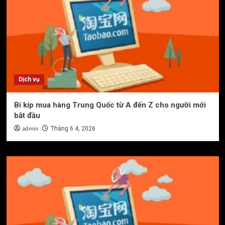
Dịch vụ
Bí kíp mua hàng Trung Quốc từ A đến Z cho người mới
bắt đầu
admin
Tháng 6 4, 2026