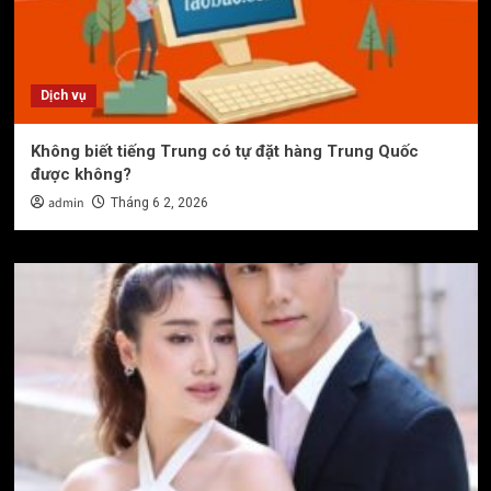
Dịch vụ
Không biết tiếng Trung có tự đặt hàng Trung Quốc
được không?
admin
Tháng 6 2, 2026