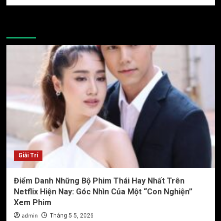
More Stories
Giải Trí
Điểm Danh Những Bộ Phim Thái Hay Nhất Trên
Netflix Hiện Nay: Góc Nhìn Của Một “Con Nghiện”
Xem Phim
admin
Tháng 5 5, 2026