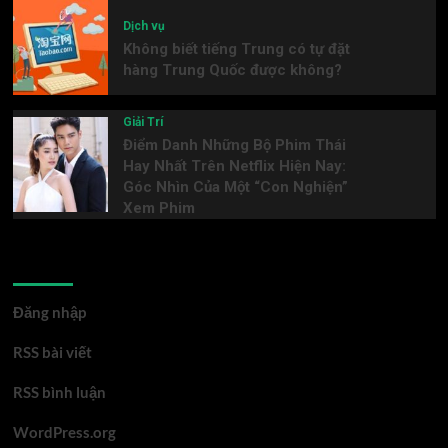
Dịch vụ
Không biết tiếng Trung có tự đặt
hàng Trung Quốc được không?
Giải Trí
Điểm Danh Những Bộ Phim Thái
Hay Nhất Trên Netflix Hiện Nay:
Góc Nhìn Của Một “Con Nghiện”
Xem Phim
Meta
Đăng nhập
RSS bài viết
RSS bình luận
WordPress.org