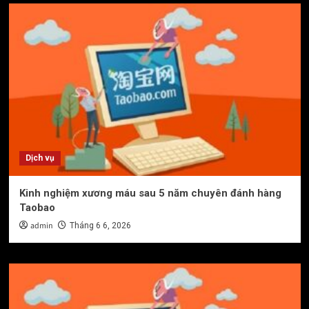
Dịch vụ
Kinh nghiệm xương máu sau 5 năm chuyên đánh hàng
Taobao
admin
Tháng 6 6, 2026