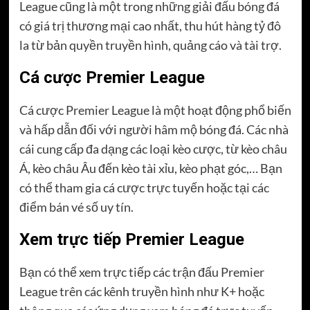
League cũng là một trong những giải đấu bóng đá
có giá trị thương mại cao nhất, thu hút hàng tỷ đô
la từ bản quyền truyền hình, quảng cáo và tài trợ.
Cá cược Premier League
Cá cược Premier League là một hoạt động phổ biến
và hấp dẫn đối với người hâm mộ bóng đá. Các nhà
cái cung cấp đa dạng các loại kèo cược, từ kèo châu
Á, kèo châu Âu đến kèo tài xỉu, kèo phạt góc,… Bạn
có thể tham gia cá cược trực tuyến hoặc tại các
điểm bán vé số uy tín.
Xem trực tiếp Premier League
Bạn có thể xem trực tiếp các trận đấu Premier
League trên các kênh truyền hình như K+ hoặc